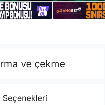
tırma ve çekme
 Seçenekleri