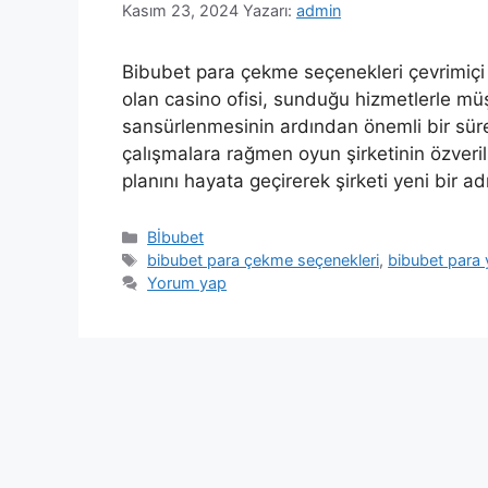
Kasım 23, 2024
Yazarı:
admin
Bibubet para çekme seçenekleri çevrimiçi 
olan casino ofisi, sunduğu hizmetlerle müş
sansürlenmesinin ardından önemli bir süre
çalışmalara rağmen oyun şirketinin özveri
planını hayata geçirerek şirketi yeni bir a
Kategoriler
Bİbubet
Etiketler
bibubet para çekme seçenekleri
,
bibubet para
Yorum yap