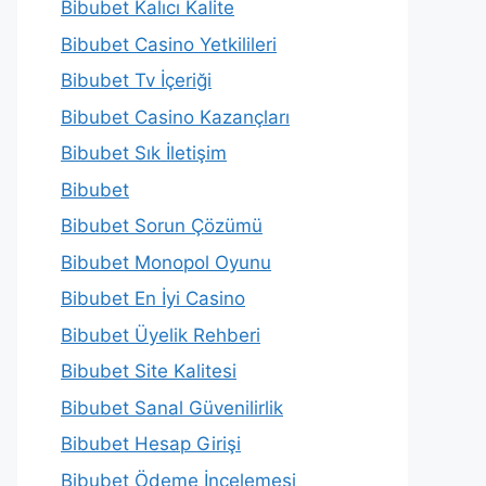
Bibubet Kalıcı Kalite
Bibubet Casino Yetkilileri
Bibubet Tv İçeriği
Bibubet Casino Kazançları
Bibubet Sık İletişim
Bibubet
Bibubet Sorun Çözümü
Bibubet Monopol Oyunu
Bibubet En İyi Casino
Bibubet Üyelik Rehberi
Bibubet Site Kalitesi
Bibubet Sanal Güvenilirlik
Bibubet Hesap Girişi
Bibubet Ödeme İncelemesi