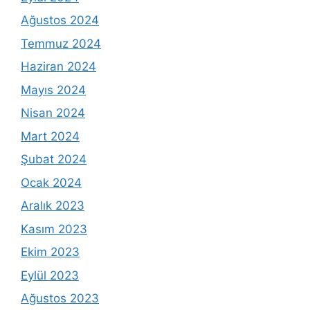
Ağustos 2024
Temmuz 2024
Haziran 2024
Mayıs 2024
Nisan 2024
Mart 2024
Şubat 2024
Ocak 2024
Aralık 2023
Kasım 2023
Ekim 2023
Eylül 2023
Ağustos 2023