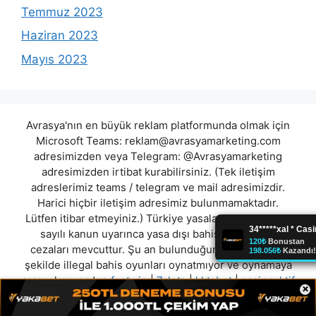
Temmuz 2023
Haziran 2023
Mayıs 2023
Avrasya'nın en büyük reklam platformunda olmak için
Microsoft Teams:
reklam@avrasyamarketing.com
adresimizden veya Telegram: @Avrasyamarketing
adresimizden irtibat kurabilirsiniz. (Tek iletişim
adreslerimiz teams / telegram ve mail adresimizdir.
Harici hiçbir iletişim adresimiz bulunmamaktadır.
Lütfen itibar etmeyiniz.) Türkiye yasalarına göre 7258
sayılı kanun uyarınca yasa dışı bahis oynamanın
cezaları mevcuttur. Şu an bulunduğunuz site hiç bir
şekilde illegal bahis oyunları oynatmıyor ve oynamaya
aracı olmuyordur.
festwin
|
7slots
|
kktcbet
|
casinoaktif
×
|
casinomhub
|
betdede
|
baymavi
|
moronicasino
"