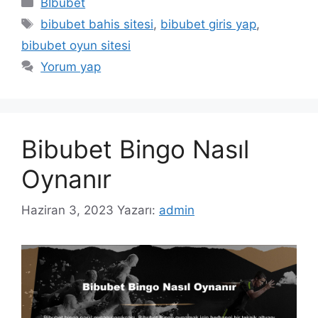
Bİbubet
Etiketler
bibubet bahis sitesi
,
bibubet giris yap
,
bibubet oyun sitesi
Yorum yap
Bibubet Bingo Nasıl
Oynanır
Haziran 3, 2023
Yazarı:
admin