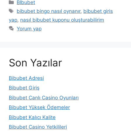
Kategoriler
Bİbubet
Etiketler
bibubet bingo nasıl oynanır
,
bibubet giris
yap
,
nasıl bibubet kuponu oluşturabilirim
Yorum yap
Son Yazılar
Bibubet Adresi
Bibubet Giriş
Bibubet Canlı Casino Oyunları
Bibubet Yüksek Ödemeler
Bibubet Kalıcı Kalite
Bibubet Casino Yetkilileri