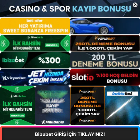
×
Bibubet GİRİŞ İÇİN TIKLAYINIZ!