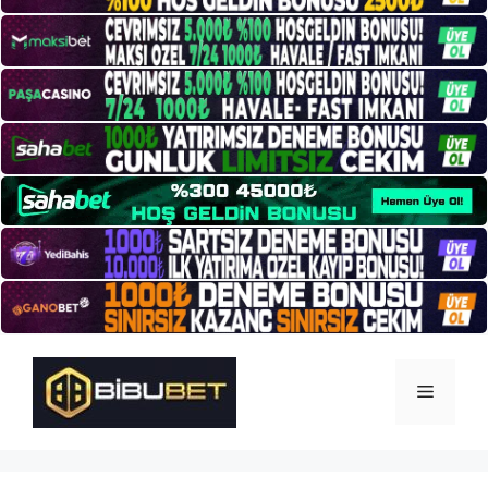
İçeriğe
atla
Menü