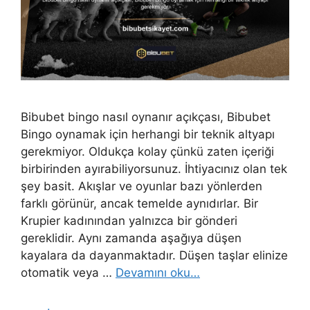
Bibubet bingo nasıl oynanır açıkçası, Bibubet
Bingo oynamak için herhangi bir teknik altyapı
gerekmiyor. Oldukça kolay çünkü zaten içeriği
birbirinden ayırabiliyorsunuz. İhtiyacınız olan tek
şey basit. Akışlar ve oyunlar bazı yönlerden
farklı görünür, ancak temelde aynıdırlar. Bir
Krupier kadınından yalnızca bir gönderi
gereklidir. Aynı zamanda aşağıya düşen
kayalara da dayanmaktadır. Düşen taşlar elinize
otomatik veya …
Devamını oku…