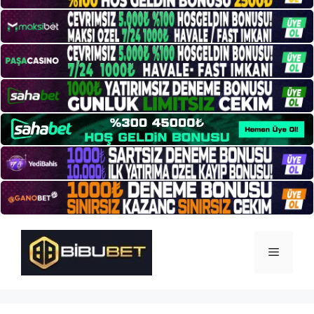
İçeriğe
atla
Menü