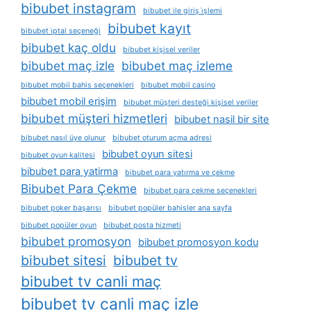
bibubet instagram
bibubet i̇le giriş i̇şlemi
bibubet kayıt
bibubet i̇ptal seçeneği
bibubet kaç oldu
bibubet kişisel veriler
bibubet maç izle
bibubet maç izleme
bibubet mobil bahis seçenekleri
bibubet mobil casino
bibubet mobil erişim
bibubet müşteri desteği kişisel veriler
bibubet müşteri hizmetleri
bibubet nasil bir site
bibubet nasıl üye olunur
bibubet oturum açma adresi
bibubet oyun sitesi
bibubet oyun kalitesi
bibubet para yatirma
bibubet para yatırma ve çekme
Bibubet Para Çekme
bibubet para çekme seçenekleri
bibubet poker başarısı
bibubet popüler bahisler ana sayfa
bibubet popüler oyun
bibubet posta hizmeti
bibubet promosyon
bibubet promosyon kodu
bibubet sitesi
bibubet tv
bibubet tv canli maç
bibubet tv canli maç izle