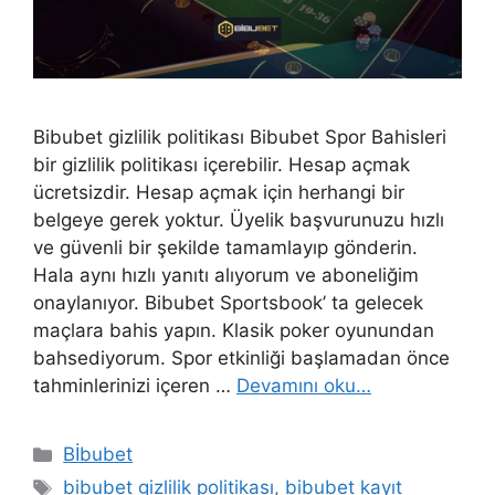
Bibubet gizlilik politikası Bibubet Spor Bahisleri
bir gizlilik politikası içerebilir. Hesap açmak
ücretsizdir. Hesap açmak için herhangi bir
belgeye gerek yoktur. Üyelik başvurunuzu hızlı
ve güvenli bir şekilde tamamlayıp gönderin.
Hala aynı hızlı yanıtı alıyorum ve aboneliğim
onaylanıyor. Bibubet Sportsbook’ ta gelecek
maçlara bahis yapın. Klasik poker oyunundan
bahsediyorum. Spor etkinliği başlamadan önce
tahminlerinizi içeren …
Devamını oku…
Kategoriler
Bİbubet
Etiketler
bibubet gizlilik politikası
,
bibubet kayıt