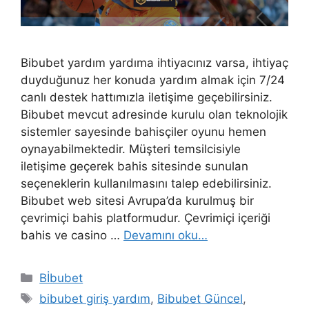
Bibubet yardım yardıma ihtiyacınız varsa, ihtiyaç
duyduğunuz her konuda yardım almak için 7/24
canlı destek hattımızla iletişime geçebilirsiniz.
Bibubet mevcut adresinde kurulu olan teknolojik
sistemler sayesinde bahisçiler oyunu hemen
oynayabilmektedir. Müşteri temsilcisiyle
iletişime geçerek bahis sitesinde sunulan
seçeneklerin kullanılmasını talep edebilirsiniz.
Bibubet web sitesi Avrupa’da kurulmuş bir
çevrimiçi bahis platformudur. Çevrimiçi içeriği
bahis ve casino …
Devamını oku…
Kategoriler
Bİbubet
Etiketler
bibubet giriş yardım
,
Bibubet Güncel
,