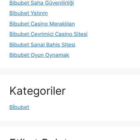
Bibubet Saha Güvenilirliği
Bibubet Yatırım
Bibubet Casino Meraklıları
Bibubet Çevrimiçi Casino Sitesi
Bibubet Sanal Bahis Sitesi
Bibubet Oyun Oynamak
Kategoriler
Bİbubet