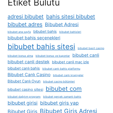
Etiket Bulutu
adresi bibubet
bahis sitesi bibubet
bibubet adres
Bibubet Adresi
bibubet bahis
bibubet ana sayfa
bibubet bahisleri
bibubet bahis seçenekleri
bibubet bahis sitesi
bibubet basit casino
bibubet canli
bibubet bonus alma
bibubet bonus ve kuponlar
bibubet canli destek
bibubet canli maç izle
bibubet canlı bahis
bibubet canlı bahis platformu
Bibubet Canlı Casino
bibubet canlı krupiyeler
Bibubet Canlı Oyun
bibubet casino bölümleri
bibubet com
bibubet casino sitesi
bibubet dağıtım programı
bibubet gerçek zamanlı bahis
bibubet girisi
bibubet giris yap
Bibubet Giriş Adresi
Bibubet Giriş