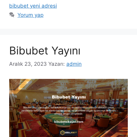
bibubet yeni adresi
Yorum yap
Bibubet Yayını
Aralık 23, 2023
Yazarı:
admin