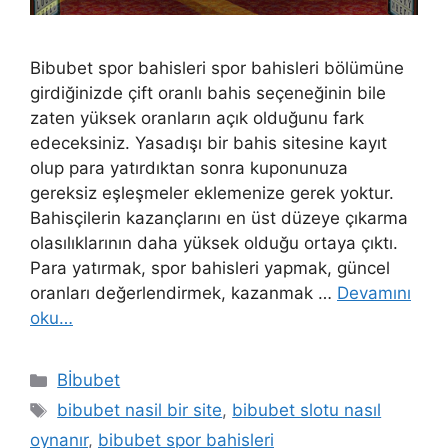
Bibubet spor bahisleri spor bahisleri bölümüne
girdiğinizde çift oranlı bahis seçeneğinin bile
zaten yüksek oranların açık olduğunu fark
edeceksiniz. Yasadışı bir bahis sitesine kayıt
olup para yatırdıktan sonra kuponunuza
gereksiz eşleşmeler eklemenize gerek yoktur.
Bahisçilerin kazançlarını en üst düzeye çıkarma
olasılıklarının daha yüksek olduğu ortaya çıktı.
Para yatırmak, spor bahisleri yapmak, güncel
oranları değerlendirmek, kazanmak …
Devamını
oku…
Kategoriler
Bİbubet
Etiketler
bibubet nasil bir site
,
bibubet slotu nasıl
oynanır
,
bibubet spor bahisleri