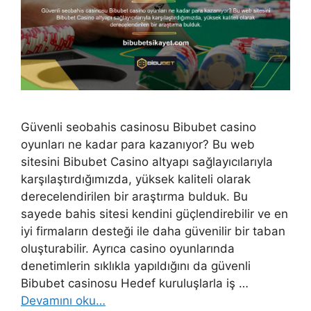
Güvenli seobahis casinosu Bibubet casino
oyunları ne kadar para kazanıyor? Bu web
sitesini Bibubet Casino altyapı sağlayıcılarıyla
karşılaştırdığımızda, yüksek kaliteli olarak
derecelendirilen bir araştırma bulduk. Bu
sayede bahis sitesi kendini güçlendirebilir ve en
iyi firmaların desteği ile daha güvenilir bir taban
oluşturabilir. Ayrıca casino oyunlarında
denetimlerin sıklıkla yapıldığını da güvenli
Bibubet casinosu Hedef kuruluşlarla iş …
Devamını oku…