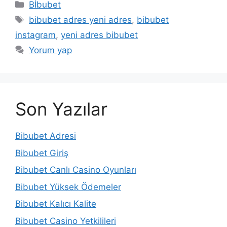
Kategoriler
Bİbubet
Etiketler
bibubet adres yeni adres
,
bibubet
instagram
,
yeni adres bibubet
Yorum yap
Son Yazılar
Bibubet Adresi
Bibubet Giriş
Bibubet Canlı Casino Oyunları
Bibubet Yüksek Ödemeler
Bibubet Kalıcı Kalite
Bibubet Casino Yetkilileri