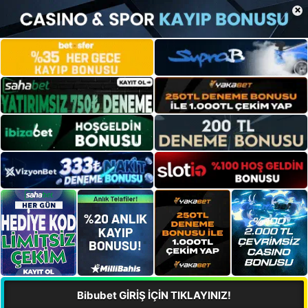
×
Bibubet GİRİŞ İÇİN TIKLAYINIZ!