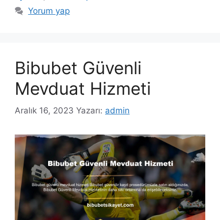
Yorum yap
Bibubet Güvenli
Mevduat Hizmeti
Aralık 16, 2023
Yazarı:
admin