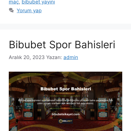
maç
,
bibubet yayını
Yorum yap
Bibubet Spor Bahisleri
Aralık 20, 2023
Yazarı:
admin