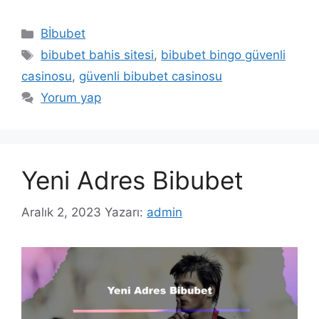
Kategoriler
Bİbubet
Etiketler
bibubet bahis sitesi
,
bibubet bingo güvenli
casinosu
,
güvenli bibubet casinosu
Yorum yap
Yeni Adres Bibubet
Aralık 2, 2023
Yazarı:
admin