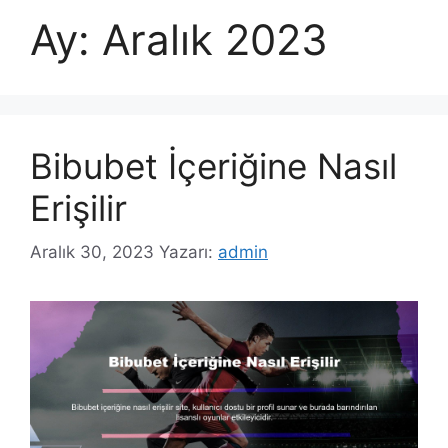
Ay:
Aralık 2023
Bibubet İçeriğine Nasıl
Erişilir
Aralık 30, 2023
Yazarı:
admin