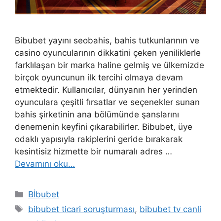
Bibubet yayını seobahis, bahis tutkunlarının ve
casino oyuncularının dikkatini çeken yeniliklerle
farklılaşan bir marka haline gelmiş ve ülkemizde
birçok oyuncunun ilk tercihi olmaya devam
etmektedir. Kullanıcılar, dünyanın her yerinden
oyunculara çeşitli fırsatlar ve seçenekler sunan
bahis şirketinin ana bölümünde şanslarını
denemenin keyfini çıkarabilirler. Bibubet, üye
odaklı yapısıyla rakiplerini geride bırakarak
kesintisiz hizmette bir numaralı adres …
Devamını oku…
Kategoriler
Bİbubet
Etiketler
bibubet ticari soruşturması
,
bibubet tv canli