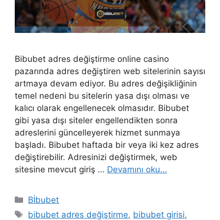
Bibubet adres değiştirme online casino
pazarında adres değiştiren web sitelerinin sayısı
artmaya devam ediyor. Bu adres değişikliğinin
temel nedeni bu sitelerin yasa dışı olması ve
kalıcı olarak engellenecek olmasıdır. Bibubet
gibi yasa dışı siteler engellendikten sonra
adreslerini güncelleyerek hizmet sunmaya
başladı. Bibubet haftada bir veya iki kez adres
değiştirebilir. Adresinizi değiştirmek, web
sitesine mevcut giriş …
Devamını oku…
Kategoriler
Bİbubet
Etiketler
bibubet adres değiştirme
,
bibubet girisi
,