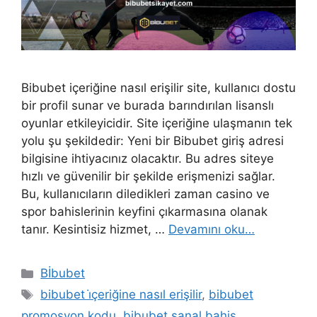
Bibubet içeriğine nasıl erişilir site, kullanıcı dostu
bir profil sunar ve burada barındırılan lisanslı
oyunlar etkileyicidir. Site içeriğine ulaşmanın tek
yolu şu şekildedir: Yeni bir Bibubet giriş adresi
bilgisine ihtiyacınız olacaktır. Bu adres siteye
hızlı ve güvenilir bir şekilde erişmenizi sağlar.
Bu, kullanıcıların diledikleri zaman casino ve
spor bahislerinin keyfini çıkarmasına olanak
tanır. Kesintisiz hizmet, …
Devamını oku…
Kategoriler
Bİbubet
Etiketler
bibubet i̇çeriğine nasıl erişilir
,
bibubet
promosyon kodu
,
bibubet sanal bahis