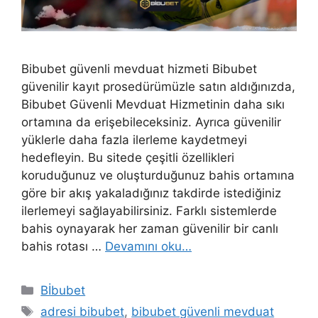
Bibubet güvenli mevduat hizmeti Bibubet
güvenilir kayıt prosedürümüzle satın aldığınızda,
Bibubet Güvenli Mevduat Hizmetinin daha sıkı
ortamına da erişebileceksiniz. Ayrıca güvenilir
yüklerle daha fazla ilerleme kaydetmeyi
hedefleyin. Bu sitede çeşitli özellikleri
koruduğunuz ve oluşturduğunuz bahis ortamına
göre bir akış yakaladığınız takdirde istediğiniz
ilerlemeyi sağlayabilirsiniz. Farklı sistemlerde
bahis oynayarak her zaman güvenilir bir canlı
bahis rotası …
Devamını oku…
Kategoriler
Bİbubet
Etiketler
adresi bibubet
,
bibubet güvenli mevduat