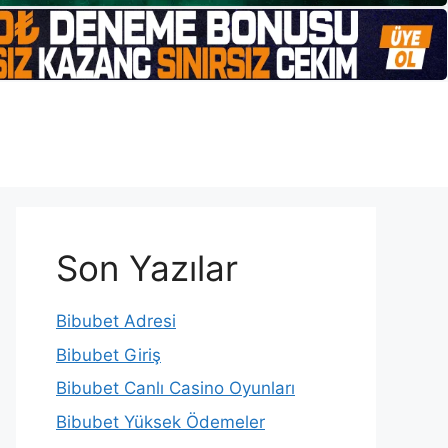
Son Yazılar
Bibubet Adresi
Bibubet Giriş
Bibubet Canlı Casino Oyunları
Bibubet Yüksek Ödemeler