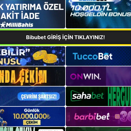
Bibubet GİRİŞ İÇİN TIKLAYINIZ!