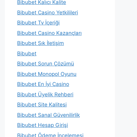
Bibubet Kalıcı Kalite
Bibubet Casino Yetkilileri
Bibubet Tv İçeriği
Bibubet Casino Kazançları
Bibubet Sık İletişim
Bibubet
Bibubet Sorun Çözümü
Bibubet Monopol Oyunu
Bibubet En İyi Casino
Bibubet Üyelik Rehberi
Bibubet Site Kalitesi
Bibubet Sanal Güvenilirlik
Bibubet Hesap Girişi
Bibubet Ödeme İncelemesi