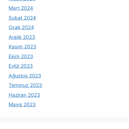
Mart 2024
Şubat 2024
Ocak 2024
Aralık 2023
Kasım 2023
Ekim 2023
Eylül 2023
Ağustos 2023
Temmuz 2023
Haziran 2023
Mayıs 2023