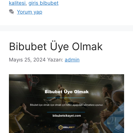
kalitesi
,
giris bibubet
Yorum yap
Bibubet Üye Olmak
Mayıs 25, 2024
Yazarı:
admin