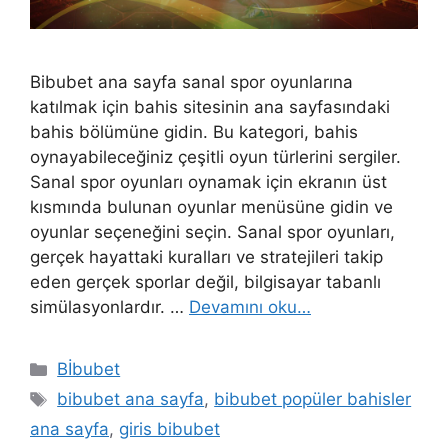
Bibubet ana sayfa sanal spor oyunlarına
katılmak için bahis sitesinin ana sayfasındaki
bahis bölümüne gidin. Bu kategori, bahis
oynayabileceğiniz çeşitli oyun türlerini sergiler.
Sanal spor oyunları oynamak için ekranın üst
kısmında bulunan oyunlar menüsüne gidin ve
oyunlar seçeneğini seçin. Sanal spor oyunları,
gerçek hayattaki kuralları ve stratejileri takip
eden gerçek sporlar değil, bilgisayar tabanlı
simülasyonlardır. …
Devamını oku…
Kategoriler
Bİbubet
Etiketler
bibubet ana sayfa
,
bibubet popüler bahisler
ana sayfa
,
giris bibubet