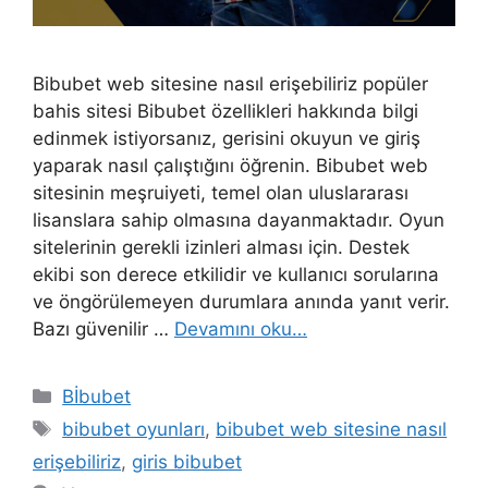
Bibubet web sitesine nasıl erişebiliriz popüler
bahis sitesi Bibubet özellikleri hakkında bilgi
edinmek istiyorsanız, gerisini okuyun ve giriş
yaparak nasıl çalıştığını öğrenin. Bibubet web
sitesinin meşruiyeti, temel olan uluslararası
lisanslara sahip olmasına dayanmaktadır. Oyun
sitelerinin gerekli izinleri alması için. Destek
ekibi son derece etkilidir ve kullanıcı sorularına
ve öngörülemeyen durumlara anında yanıt verir.
Bazı güvenilir …
Devamını oku…
Kategoriler
Bİbubet
Etiketler
bibubet oyunları
,
bibubet web sitesine nasıl
erişebiliriz
,
giris bibubet