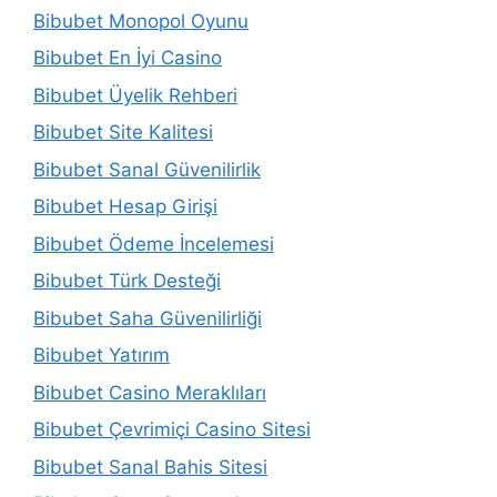
Bibubet Monopol Oyunu
Bibubet En İyi Casino
Bibubet Üyelik Rehberi
Bibubet Site Kalitesi
Bibubet Sanal Güvenilirlik
Bibubet Hesap Girişi
Bibubet Ödeme İncelemesi
Bibubet Türk Desteği
Bibubet Saha Güvenilirliği
Bibubet Yatırım
Bibubet Casino Meraklıları
Bibubet Çevrimiçi Casino Sitesi
Bibubet Sanal Bahis Sitesi