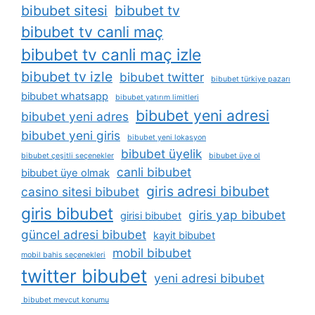
bibubet sitesi
bibubet tv
bibubet tv canli maç
bibubet tv canli maç izle
bibubet tv izle
bibubet twitter
bibubet türkiye pazarı
bibubet whatsapp
bibubet yatırım limitleri
bibubet yeni adresi
bibubet yeni adres
bibubet yeni giris
bibubet yeni lokasyon
bibubet üyelik
bibubet çeşitli seçenekler
bibubet üye ol
canli bibubet
bibubet üye olmak
giris adresi bibubet
casino sitesi bibubet
giris bibubet
giris yap bibubet
girisi bibubet
güncel adresi bibubet
kayit bibubet
mobil bibubet
mobil bahis seçenekleri
twitter bibubet
yeni adresi bibubet
bibubet mevcut konumu