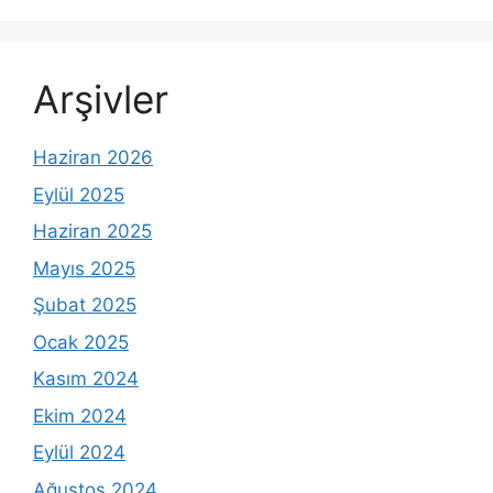
Arşivler
Haziran 2026
Eylül 2025
Haziran 2025
Mayıs 2025
Şubat 2025
Ocak 2025
Kasım 2024
Ekim 2024
Eylül 2024
Ağustos 2024