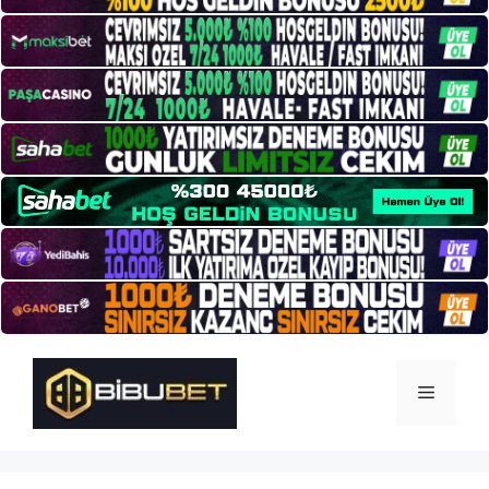
İçeriğe
atla
Menü