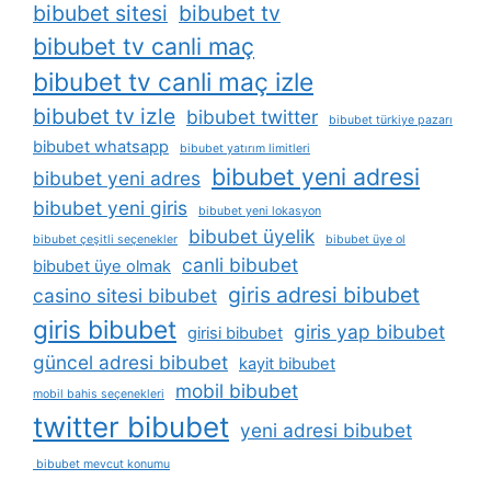
bibubet sitesi
bibubet tv
bibubet tv canli maç
bibubet tv canli maç izle
bibubet tv izle
bibubet twitter
bibubet türkiye pazarı
bibubet whatsapp
bibubet yatırım limitleri
bibubet yeni adresi
bibubet yeni adres
bibubet yeni giris
bibubet yeni lokasyon
bibubet üyelik
bibubet çeşitli seçenekler
bibubet üye ol
canli bibubet
bibubet üye olmak
giris adresi bibubet
casino sitesi bibubet
giris bibubet
giris yap bibubet
girisi bibubet
güncel adresi bibubet
kayit bibubet
mobil bibubet
mobil bahis seçenekleri
twitter bibubet
yeni adresi bibubet
bibubet mevcut konumu