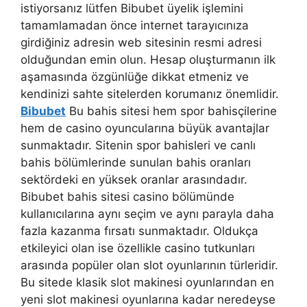
istiyorsanız lütfen Bibubet üyelik işlemini
tamamlamadan önce internet tarayıcınıza
girdiğiniz adresin web sitesinin resmi adresi
olduğundan emin olun. Hesap oluşturmanın ilk
aşamasında özgünlüğe dikkat etmeniz ve
kendinizi sahte sitelerden korumanız önemlidir.
Bibubet
Bu bahis sitesi hem spor bahisçilerine
hem de casino oyuncularına büyük avantajlar
sunmaktadır. Sitenin spor bahisleri ve canlı
bahis bölümlerinde sunulan bahis oranları
sektördeki en yüksek oranlar arasındadır.
Bibubet bahis sitesi casino bölümünde
kullanıcılarına aynı seçim ve aynı parayla daha
fazla kazanma fırsatı sunmaktadır. Oldukça
etkileyici olan ise özellikle casino tutkunları
arasında popüler olan slot oyunlarının türleridir.
Bu sitede klasik slot makinesi oyunlarından en
yeni slot makinesi oyunlarına kadar neredeyse