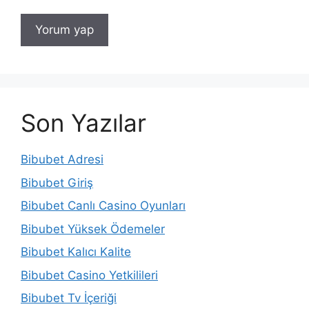
Son Yazılar
Bibubet Adresi
Bibubet Giriş
Bibubet Canlı Casino Oyunları
Bibubet Yüksek Ödemeler
Bibubet Kalıcı Kalite
Bibubet Casino Yetkilileri
Bibubet Tv İçeriği