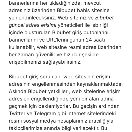
bannerlarına her tıkladığınızda, mevcut
adresiniz üzerinden Bibubet bahis sitesine
yönlendirileceksiniz. Web sitemiz ve
Bibubet
güncel adres erişimi
yöneticileri ile işbirliği
içinde oluşturulan Bibubet giriş butonlarını,
banner’larını ve URL’lerini günün 24 saati
kullanabilir, web sitesine resmi adres üzerinden
her zaman güvenilir ve hızlı bir şekilde
erişebilmenizi sağlayabilirsiniz.
Bibubet giriş sorunları, web sitesinin erişim
adresinin engellenmesinden kaynaklanmaktadır.
Aslında Bibubet yetkilileri, web sitelerine erişim
adresleri engellendiğinde yeni bir alan adına
geçmek için beklemiyorlar. Bu geçişin ardından
Twitter ve Telegram gibi internet sitelerindeki
resmi sosyal medya hesaplarımız aracılığıyla
takipçilerimize anında bilgi verilecektir. Bu