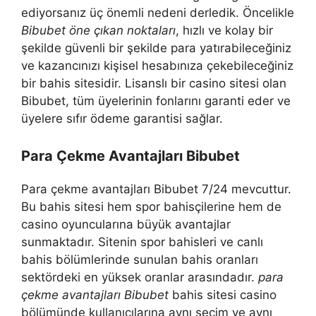
ediyorsanız üç önemli nedeni derledik. Öncelikle
Bibubet öne çıkan noktaları
, hızlı ve kolay bir
şekilde güvenli bir şekilde para yatırabileceğiniz
ve kazancınızı kişisel hesabınıza çekebileceğiniz
bir bahis sitesidir. Lisanslı bir casino sitesi olan
Bibubet, tüm üyelerinin fonlarını garanti eder ve
üyelere sıfır ödeme garantisi sağlar.
Para Çekme Avantajları Bibubet
Para çekme avantajları Bibubet 7/24 mevcuttur.
Bu bahis sitesi hem spor bahisçilerine hem de
casino oyuncularına büyük avantajlar
sunmaktadır. Sitenin spor bahisleri ve canlı
bahis bölümlerinde sunulan bahis oranları
sektördeki en yüksek oranlar arasındadır.
para
çekme avantajları Bibubet
bahis sitesi casino
bölümünde kullanıcılarına aynı seçim ve aynı