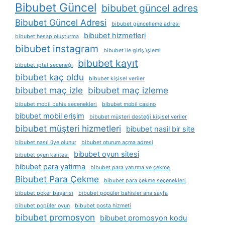
Bibubet Güncel
bibubet güncel adres
Bibubet Güncel Adresi
bibubet güncelleme adresi
bibubet hizmetleri
bibubet hesap oluşturma
bibubet instagram
bibubet i̇le giriş i̇şlemi
bibubet kayıt
bibubet i̇ptal seçeneği
bibubet kaç oldu
bibubet kişisel veriler
bibubet maç izle
bibubet maç izleme
bibubet mobil bahis seçenekleri
bibubet mobil casino
bibubet mobil erişim
bibubet müşteri desteği kişisel veriler
bibubet müşteri hizmetleri
bibubet nasil bir site
bibubet nasıl üye olunur
bibubet oturum açma adresi
bibubet oyun sitesi
bibubet oyun kalitesi
bibubet para yatirma
bibubet para yatırma ve çekme
Bibubet Para Çekme
bibubet para çekme seçenekleri
bibubet poker başarısı
bibubet popüler bahisler ana sayfa
bibubet popüler oyun
bibubet posta hizmeti
bibubet promosyon
bibubet promosyon kodu