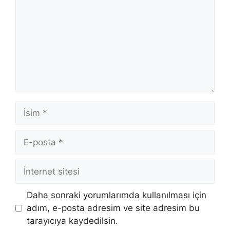
İsim
E-
posta
İnternet
sitesi
Daha sonraki yorumlarımda kullanılması için
adım, e-posta adresim ve site adresim bu
tarayıcıya kaydedilsin.