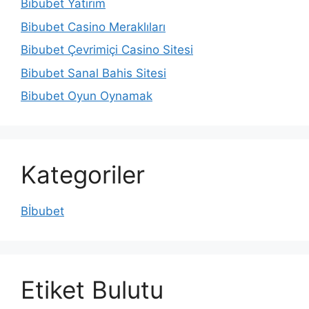
Bibubet Yatırım
Bibubet Casino Meraklıları
Bibubet Çevrimiçi Casino Sitesi
Bibubet Sanal Bahis Sitesi
Bibubet Oyun Oynamak
Kategoriler
Bİbubet
Etiket Bulutu