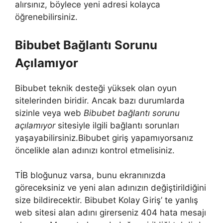
alırsınız, böylece yeni adresi kolayca
öğrenebilirsiniz.
Bibubet Bağlantı Sorunu
Açılamıyor
Bibubet teknik desteği yüksek olan oyun
sitelerinden biridir. Ancak bazı durumlarda
sizinle veya web
Bibubet bağlantı sorunu
açılamıyor
sitesiyle ilgili bağlantı sorunları
yaşayabilirsiniz.Bibubet giriş yapamıyorsanız
öncelikle alan adınızı kontrol etmelisiniz.
TİB bloğunuz varsa, bunu ekranınızda
göreceksiniz ve yeni alan adınızın değiştirildiğini
size bildirecektir. Bibubet Kolay Giriş’ te yanlış
web sitesi alan adını girerseniz 404 hata mesajı