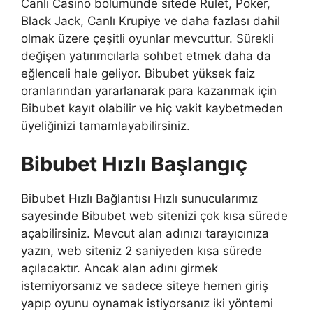
Canlı Casino bölümünde sitede Rulet, Poker,
Black Jack, Canlı Krupiye ve daha fazlası dahil
olmak üzere çeşitli oyunlar mevcuttur. Sürekli
değişen yatırımcılarla sohbet etmek daha da
eğlenceli hale geliyor. Bibubet yüksek faiz
oranlarından yararlanarak para kazanmak için
Bibubet kayıt olabilir ve hiç vakit kaybetmeden
üyeliğinizi tamamlayabilirsiniz.
Bibubet Hızlı Başlangıç ​​
Bibubet Hızlı Bağlantısı Hızlı sunucularımız
sayesinde Bibubet web sitenizi çok kısa sürede
açabilirsiniz. Mevcut alan adınızı tarayıcınıza
yazın, web siteniz 2 saniyeden kısa sürede
açılacaktır. Ancak alan adını girmek
istemiyorsanız ve sadece siteye hemen giriş
yapıp oyunu oynamak istiyorsanız iki yöntemi