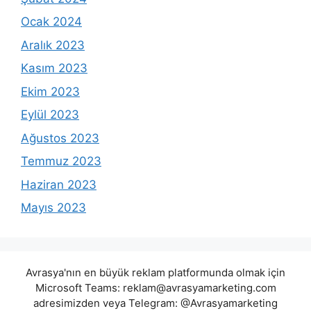
Ocak 2024
Aralık 2023
Kasım 2023
Ekim 2023
Eylül 2023
Ağustos 2023
Temmuz 2023
Haziran 2023
Mayıs 2023
Avrasya'nın en büyük reklam platformunda olmak için
Microsoft Teams:
reklam@avrasyamarketing.com
adresimizden veya Telegram: @Avrasyamarketing