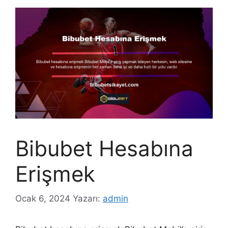
Bibubet Hesabına
Erişmek
Ocak 6, 2024
Yazarı:
admin