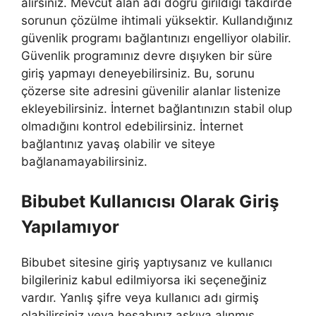
alırsınız. Mevcut alan adı doğru girildiği takdirde
sorunun çözülme ihtimali yüksektir. Kullandığınız
güvenlik programı bağlantınızı engelliyor olabilir.
Güvenlik programınız devre dışıyken bir süre
giriş yapmayı deneyebilirsiniz. Bu, sorunu
çözerse site adresini güvenilir alanlar listenize
ekleyebilirsiniz. İnternet bağlantınızın stabil olup
olmadığını kontrol edebilirsiniz. İnternet
bağlantınız yavaş olabilir ve siteye
bağlanamayabilirsiniz.
Bibubet Kullanıcısı Olarak Giriş
Yapılamıyor
Bibubet sitesine giriş yaptıysanız ve kullanıcı
bilgileriniz kabul edilmiyorsa iki seçeneğiniz
vardır. Yanlış şifre veya kullanıcı adı girmiş
olabilirsiniz veya hesabınız askıya alınmış