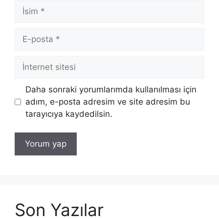
İsim
E-
posta
İnternet
sitesi
Daha sonraki yorumlarımda kullanılması için
adım, e-posta adresim ve site adresim bu
tarayıcıya kaydedilsin.
Son Yazılar