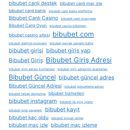
bibubet canli destek
bibubet canli maç izle
bibubet canlı bahis
bibubet canlı bahis platformu
Bibubet Canlı Casino
bibubet canlı krupiyeler
Bibubet Canlı Oyun
bibubet casino bölümleri
bibubet com
bibubet casino sitesi
bibubet dağıtım programı
bibubet gerçek zamanlı bahis
bibubet girisi
bibubet giris yap
Bibubet Giriş Adresi
Bibubet Giriş
bibubet giriş adresi kısıtlaması
bibubet giriş adresinin avantajları
Bibubet Güncel
bibubet güncel adres
Bibubet Güncel Adresi
bibubet güncelleme adresi
bibubet hizmetleri
bibubet hesap oluşturma
bibubet instagram
bibubet i̇le giriş i̇şlemi
bibubet kayıt
bibubet i̇ptal seçeneği
bibubet kaç oldu
bibubet kişisel veriler
bibubet maç izle
bibubet maç izleme