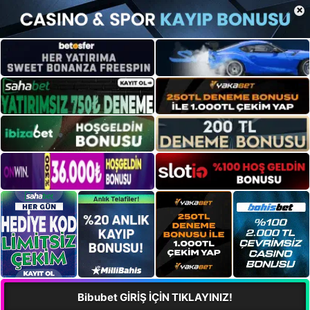
×
Bibubet GİRİŞ İÇİN TIKLAYINIZ!