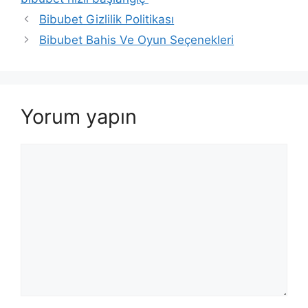
Bibubet Gizlilik Politikası
Bibubet Bahis Ve Oyun Seçenekleri
Yorum yapın
Yorum