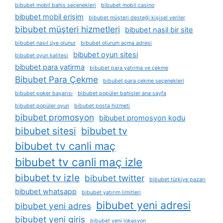
bibubet mobil bahis seçenekleri
bibubet mobil casino
bibubet mobil erişim
bibubet müşteri desteği kişisel veriler
bibubet müşteri hizmetleri
bibubet nasil bir site
bibubet nasıl üye olunur
bibubet oturum açma adresi
bibubet oyun sitesi
bibubet oyun kalitesi
bibubet para yatirma
bibubet para yatırma ve çekme
Bibubet Para Çekme
bibubet para çekme seçenekleri
bibubet poker başarısı
bibubet popüler bahisler ana sayfa
bibubet popüler oyun
bibubet posta hizmeti
bibubet promosyon
bibubet promosyon kodu
bibubet sitesi
bibubet tv
bibubet tv canli maç
bibubet tv canli maç izle
bibubet tv izle
bibubet twitter
bibubet türkiye pazarı
bibubet whatsapp
bibubet yatırım limitleri
bibubet yeni adresi
bibubet yeni adres
bibubet yeni giris
bibubet yeni lokasyon