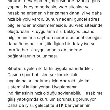
Bibubet hesabına erişmek Bibubet Mobil’e giriş
yapmak isteyen herkesin, web sitesine ve
hesabına erişmenin her zaman daha iyi ve daha
hızlı bir yolu vardır. Bunun nedeni güncel adres
bilgilerinden etkilenmemesidir. Bu web sitesinde
oluşturulan iki uygulama sizi bekliyor. Lisans
bilgilerinin ana sayfada nerede bulunabileceğini
daha önce belirtmiştik. İlginç bir detay ise sol
tarafta her iki uygulamanın da indirme
bağlantılarının bulunması.
Bibubet üyeleri iki farklı uygulama indirdiler.
Casino spor bahisleri şeklindeki ikili
uygulamaları indirmek için Android işletim
sistemini kullanıyorlar. Uygulamanın
indirilmesinin hızlı olduğu söylenebilir. Hesabıma
giriş yaptığımda kurulum sorunsuz görünüyor.
Daha da iyisi, gelecekte BTK bariyerlerinin