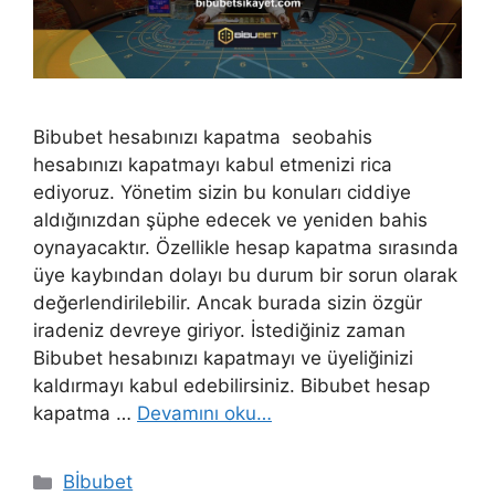
Bibubet hesabınızı kapatma seobahis
hesabınızı kapatmayı kabul etmenizi rica
ediyoruz. Yönetim sizin bu konuları ciddiye
aldığınızdan şüphe edecek ve yeniden bahis
oynayacaktır. Özellikle hesap kapatma sırasında
üye kaybından dolayı bu durum bir sorun olarak
değerlendirilebilir. Ancak burada sizin özgür
iradeniz devreye giriyor. İstediğiniz zaman
Bibubet hesabınızı kapatmayı ve üyeliğinizi
kaldırmayı kabul edebilirsiniz. Bibubet hesap
kapatma …
Devamını oku…
Kategoriler
Bİbubet