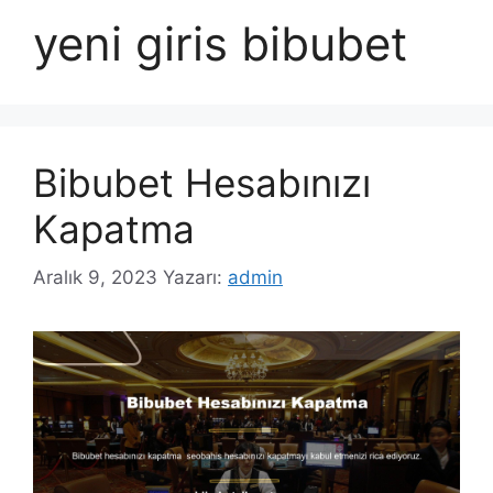
yeni giris bibubet
Bibubet Hesabınızı
Kapatma
Aralık 9, 2023
Yazarı:
admin