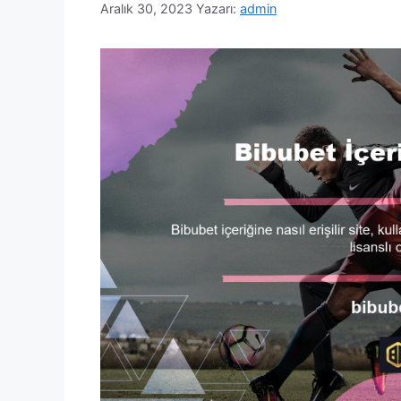
Aralık 30, 2023
Yazarı:
admin