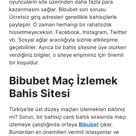
oyuncuların site üzerinden daha fazla para
kazanmasını sağlar. Bibubet son sorusu
Ücretsiz giriş adresleri genellikle bahisçilerle
paylaşılır. O zaman herhangi bir rahatsızlık
hissetmeyeceksin. Facebook, Instagram, Twitter
vb. Sosyal ağlar aracılığıyla sizinle etkileşime
geçebilirler. Ayrıca bir bahis sitesine üye olurken
verdiğiniz bilgiler, o siteye erişiminiz için önemli
bir koşuldur.
Bibubet Maç İzlemek
Bahis Sitesi
Türkiye’de üst düzey maçları izlemekten bıktınız
mı? Sorun, bir bahisçi canlı bahis sırasında maçı
izlemeye çalıştığında ortaya
Bibubet
çıkar.
Bunlardan en önemlileri verimli istasyonlar ve