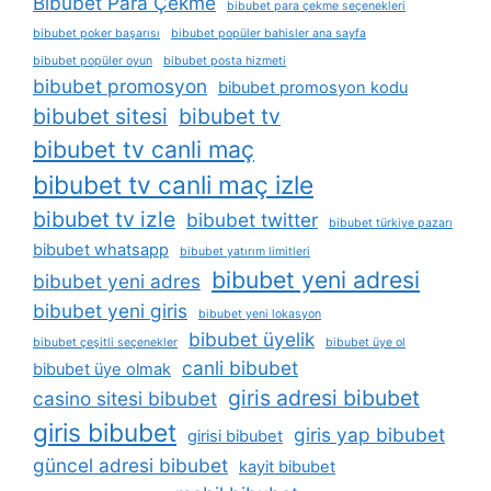
Bibubet Para Çekme
bibubet para çekme seçenekleri
bibubet poker başarısı
bibubet popüler bahisler ana sayfa
bibubet popüler oyun
bibubet posta hizmeti
bibubet promosyon
bibubet promosyon kodu
bibubet sitesi
bibubet tv
bibubet tv canli maç
bibubet tv canli maç izle
bibubet tv izle
bibubet twitter
bibubet türkiye pazarı
bibubet whatsapp
bibubet yatırım limitleri
bibubet yeni adresi
bibubet yeni adres
bibubet yeni giris
bibubet yeni lokasyon
bibubet üyelik
bibubet çeşitli seçenekler
bibubet üye ol
canli bibubet
bibubet üye olmak
giris adresi bibubet
casino sitesi bibubet
giris bibubet
giris yap bibubet
girisi bibubet
güncel adresi bibubet
kayit bibubet