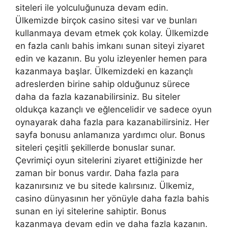
siteleri ile yolculuğunuza devam edin.
Ülkemizde birçok casino sitesi var ve bunları
kullanmaya devam etmek çok kolay. Ülkemizde
en fazla canlı bahis imkanı sunan siteyi ziyaret
edin ve kazanın. Bu yolu izleyenler hemen para
kazanmaya başlar. Ülkemizdeki en kazançlı
adreslerden birine sahip olduğunuz sürece
daha da fazla kazanabilirsiniz. Bu siteler
oldukça kazançlı ve eğlencelidir ve sadece oyun
oynayarak daha fazla para kazanabilirsiniz. Her
sayfa bonusu anlamanıza yardımcı olur. Bonus
siteleri çeşitli şekillerde bonuslar sunar.
Çevrimiçi oyun sitelerini ziyaret ettiğinizde her
zaman bir bonus vardır. Daha fazla para
kazanırsınız ve bu sitede kalırsınız. Ülkemiz,
casino dünyasının her yönüyle daha fazla bahis
sunan en iyi sitelerine sahiptir. Bonus
kazanmaya devam edin ve daha fazla kazanın.