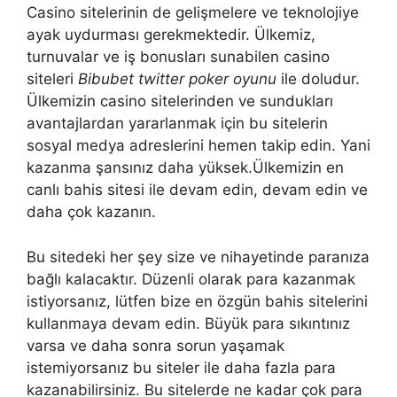
Casino sitelerinin de gelişmelere ve teknolojiye
ayak uydurması gerekmektedir. Ülkemiz,
turnuvalar ve iş bonusları sunabilen casino
siteleri
Bibubet twitter poker oyunu
ile doludur.
Ülkemizin casino sitelerinden ve sundukları
avantajlardan yararlanmak için bu sitelerin
sosyal medya adreslerini hemen takip edin. Yani
kazanma şansınız daha yüksek.Ülkemizin en
canlı bahis sitesi ile devam edin, devam edin ve
daha çok kazanın.
Bu sitedeki her şey size ve nihayetinde paranıza
bağlı kalacaktır. Düzenli olarak para kazanmak
istiyorsanız, lütfen bize en özgün bahis sitelerini
kullanmaya devam edin. Büyük para sıkıntınız
varsa ve daha sonra sorun yaşamak
istemiyorsanız bu siteler ile daha fazla para
kazanabilirsiniz. Bu sitelerde ne kadar çok para