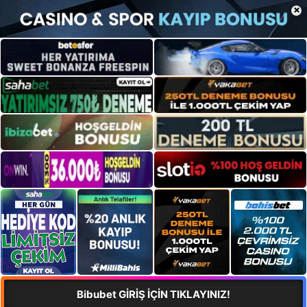
×
Bibubet GİRİŞ İÇİN TIKLAYINIZ!