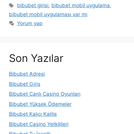
Etiketler
bibubet girisi
,
bibubet mobil uygulama
,
bibubet mobil uygulaması var mı
Yorum yap
Son Yazılar
Bibubet Adresi
Bibubet Giriş
Bibubet Canlı Casino Oyunları
Bibubet Yüksek Ödemeler
Bibubet Kalıcı Kalite
Bibubet Casino Yetkilileri