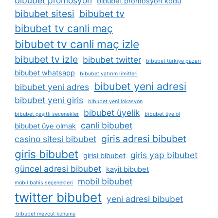
bibubet promosyon
bibubet promosyon kodu
bibubet sitesi
bibubet tv
bibubet tv canli maç
bibubet tv canli maç izle
bibubet tv izle
bibubet twitter
bibubet türkiye pazarı
bibubet whatsapp
bibubet yatırım limitleri
bibubet yeni adresi
bibubet yeni adres
bibubet yeni giris
bibubet yeni lokasyon
bibubet üyelik
bibubet çeşitli seçenekler
bibubet üye ol
canli bibubet
bibubet üye olmak
giris adresi bibubet
casino sitesi bibubet
giris bibubet
giris yap bibubet
girisi bibubet
güncel adresi bibubet
kayit bibubet
mobil bibubet
mobil bahis seçenekleri
twitter bibubet
yeni adresi bibubet
bibubet mevcut konumu