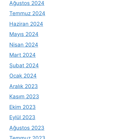
Ağustos 2024
Temmuz 2024
Haziran 2024
Mayıs 2024
Nisan 2024
Mart 2024
Şubat 2024
Ocak 2024
Aralık 2023
Kasım 2023
Ekim 2023
Eylül 2023
Ağustos 2023
Temmuz 2023