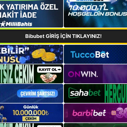
Bibubet GİRİŞ İÇİN TIKLAYINIZ!