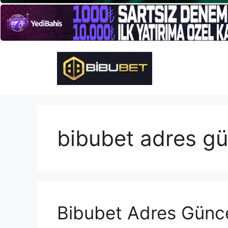
İçeriğe
atla
bibubet adres g
Bibubet Adres Günc