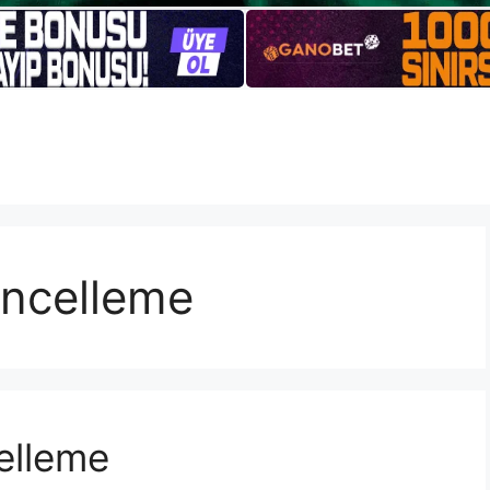
üncelleme
elleme