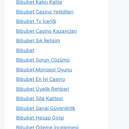
Bibubet Kalıcı Kalite
Bibubet Casino Yetkilileri
Bibubet Tv İçeriği
Bibubet Casino Kazançları
Bibubet Sık İletişim
Bibubet
Bibubet Sorun Çözümü
Bibubet Monopol Oyunu
Bibubet En İyi Casino
Bibubet Üyelik Rehberi
Bibubet Site Kalitesi
Bibubet Sanal Güvenilirlik
Bibubet Hesap Girişi
Bibubet Ödeme İncelemesi