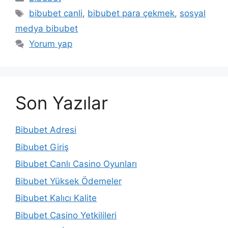
Etiketler
bibubet canli
,
bibubet para çekmek
,
sosyal
medya bibubet
Yorum yap
Son Yazılar
Bibubet Adresi
Bibubet Giriş
Bibubet Canlı Casino Oyunları
Bibubet Yüksek Ödemeler
Bibubet Kalıcı Kalite
Bibubet Casino Yetkilileri