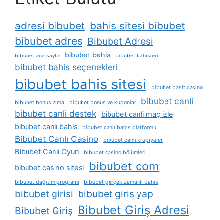
adresi bibubet
bahis sitesi bibubet
bibubet adres
Bibubet Adresi
bibubet bahis
bibubet ana sayfa
bibubet bahisleri
bibubet bahis seçenekleri
bibubet bahis sitesi
bibubet basit casino
bibubet canli
bibubet bonus alma
bibubet bonus ve kuponlar
bibubet canli destek
bibubet canli maç izle
bibubet canlı bahis
bibubet canlı bahis platformu
Bibubet Canlı Casino
bibubet canlı krupiyeler
Bibubet Canlı Oyun
bibubet casino bölümleri
bibubet com
bibubet casino sitesi
bibubet dağıtım programı
bibubet gerçek zamanlı bahis
bibubet girisi
bibubet giris yap
Bibubet Giriş Adresi
Bibubet Giriş