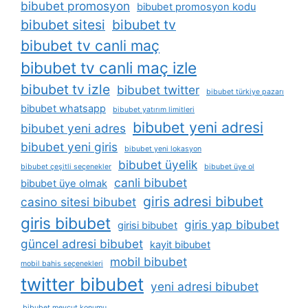
bibubet promosyon
bibubet promosyon kodu
bibubet sitesi
bibubet tv
bibubet tv canli maç
bibubet tv canli maç izle
bibubet tv izle
bibubet twitter
bibubet türkiye pazarı
bibubet whatsapp
bibubet yatırım limitleri
bibubet yeni adresi
bibubet yeni adres
bibubet yeni giris
bibubet yeni lokasyon
bibubet üyelik
bibubet çeşitli seçenekler
bibubet üye ol
canli bibubet
bibubet üye olmak
giris adresi bibubet
casino sitesi bibubet
giris bibubet
giris yap bibubet
girisi bibubet
güncel adresi bibubet
kayit bibubet
mobil bibubet
mobil bahis seçenekleri
twitter bibubet
yeni adresi bibubet
bibubet mevcut konumu