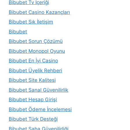
Bibubet Tv İçeriği
Bibubet Casino Kazançları
Bibubet Sık İletişim
Bibubet
Bibubet Sorun Çözümü
Bibubet Monopol Oyunu
Bibubet En İyi Casino
Bibubet Üyelik Rehberi
Bibubet Site Kalitesi
Bibubet Sanal Güvenilirlik
Bibubet Hesap Girişi
Bibubet Ödeme İncelemesi
Bibubet Türk Desteği
Bibubet Saha Güvenilirliği