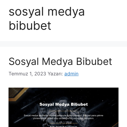
sosyal medya
bibubet
Sosyal Medya Bibubet
Temmuz 1, 2023
Yazarı:
admin