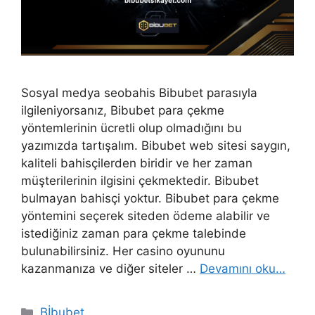
Sosyal medya seobahis Bibubet parasıyla
ilgileniyorsanız, Bibubet para çekme
yöntemlerinin ücretli olup olmadığını bu
yazımızda tartışalım. Bibubet web sitesi saygın,
kaliteli bahisçilerden biridir ve her zaman
müşterilerinin ilgisini çekmektedir. Bibubet
bulmayan bahisçi yoktur. Bibubet para çekme
yöntemini seçerek siteden ödeme alabilir ve
istediğiniz zaman para çekme talebinde
bulunabilirsiniz. Her casino oyununu
kazanmanıza ve diğer siteler …
Devamını oku…
Kategoriler
Bİbubet