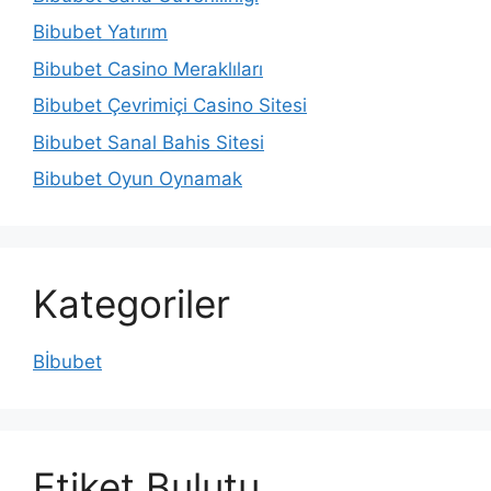
Bibubet Yatırım
Bibubet Casino Meraklıları
Bibubet Çevrimiçi Casino Sitesi
Bibubet Sanal Bahis Sitesi
Bibubet Oyun Oynamak
Kategoriler
Bİbubet
Etiket Bulutu