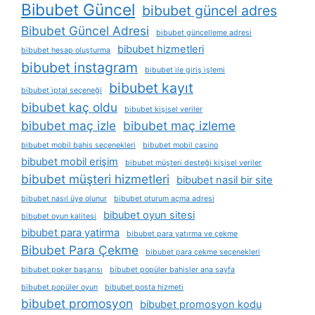
Bibubet Güncel
bibubet güncel adres
Bibubet Güncel Adresi
bibubet güncelleme adresi
bibubet hizmetleri
bibubet hesap oluşturma
bibubet instagram
bibubet i̇le giriş i̇şlemi
bibubet kayıt
bibubet i̇ptal seçeneği
bibubet kaç oldu
bibubet kişisel veriler
bibubet maç izle
bibubet maç izleme
bibubet mobil bahis seçenekleri
bibubet mobil casino
bibubet mobil erişim
bibubet müşteri desteği kişisel veriler
bibubet müşteri hizmetleri
bibubet nasil bir site
bibubet nasıl üye olunur
bibubet oturum açma adresi
bibubet oyun sitesi
bibubet oyun kalitesi
bibubet para yatirma
bibubet para yatırma ve çekme
Bibubet Para Çekme
bibubet para çekme seçenekleri
bibubet poker başarısı
bibubet popüler bahisler ana sayfa
bibubet popüler oyun
bibubet posta hizmeti
bibubet promosyon
bibubet promosyon kodu