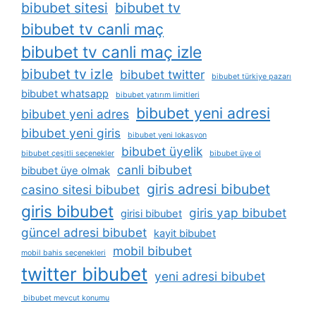
bibubet sitesi
bibubet tv
bibubet tv canli maç
bibubet tv canli maç izle
bibubet tv izle
bibubet twitter
bibubet türkiye pazarı
bibubet whatsapp
bibubet yatırım limitleri
bibubet yeni adresi
bibubet yeni adres
bibubet yeni giris
bibubet yeni lokasyon
bibubet üyelik
bibubet çeşitli seçenekler
bibubet üye ol
canli bibubet
bibubet üye olmak
giris adresi bibubet
casino sitesi bibubet
giris bibubet
giris yap bibubet
girisi bibubet
güncel adresi bibubet
kayit bibubet
mobil bibubet
mobil bahis seçenekleri
twitter bibubet
yeni adresi bibubet
bibubet mevcut konumu