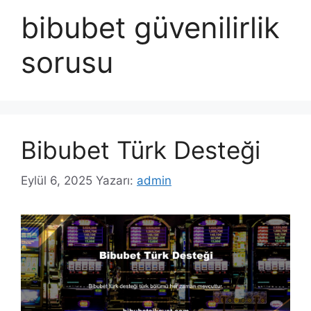
bibubet güvenilirlik
sorusu
Bibubet Türk Desteği
Eylül 6, 2025
Yazarı:
admin