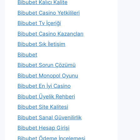
Bibubet Kalıcı Kalite
Bibubet Casino Yetkilileri
Bibubet Tv İçeriği
Bibubet Casino Kazançları
Bibubet Sık İletişim
Bibubet
Bibubet Sorun Çözümü
Bibubet Monopol Oyunu
Bibubet En İyi Casino
Bibubet Üyelik Rehberi
Bibubet Site Kalitesi
Bibubet Sanal Güvenilirlik
Bibubet Hesap Girişi
Bibubet Ödeme İncelemesi