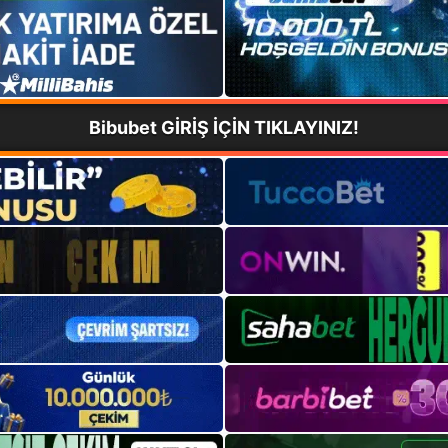
Bibubet GİRİŞ İÇİN TIKLAYINIZ!