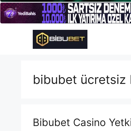
İçeriğe
atla
bibubet ücretsiz 
Bibubet Casino Yetkil