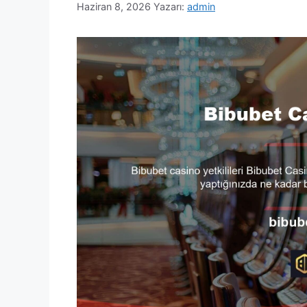
Haziran 8, 2026
Yazarı:
admin