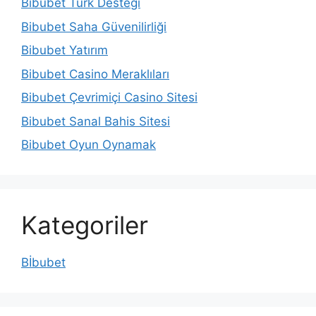
Bibubet Türk Desteği
Bibubet Saha Güvenilirliği
Bibubet Yatırım
Bibubet Casino Meraklıları
Bibubet Çevrimiçi Casino Sitesi
Bibubet Sanal Bahis Sitesi
Bibubet Oyun Oynamak
Kategoriler
Bİbubet