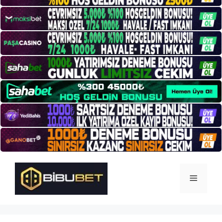
İçeriğe
atla
Menü