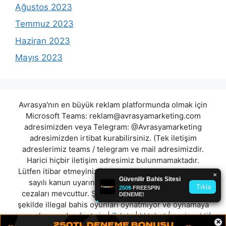
Ağustos 2023
Temmuz 2023
Haziran 2023
Mayıs 2023
Avrasya'nın en büyük reklam platformunda olmak için
Microsoft Teams:
reklam@avrasyamarketing.com
adresimizden veya Telegram: @Avrasyamarketing
adresimizden irtibat kurabilirsiniz. (Tek iletişim
adreslerimiz teams / telegram ve mail adresimizdir.
Harici hiçbir iletişim adresimiz bulunmamaktadır.
Lütfen itibar etmeyiniz.) Türkiye yasalarına göre 7258
sayılı kanun uyarınca yasa dışı bahis oynamanın
cezaları mevcuttur. Şu an bulunduğunuz site hiç bir
şekilde illegal bahis oyunları oynatmıyor ve oynamaya
aracı olmuyordur.
festwin
|
7slots
|
kktcbet
|
casinoaktif
×