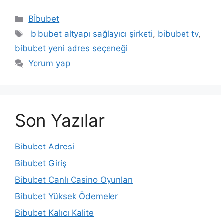
Kategoriler
Bİbubet
Etiketler
bibubet altyapı sağlayıcı şirketi
,
bibubet tv
,
bibubet yeni adres seçeneği
Yorum yap
Son Yazılar
Bibubet Adresi
Bibubet Giriş
Bibubet Canlı Casino Oyunları
Bibubet Yüksek Ödemeler
Bibubet Kalıcı Kalite