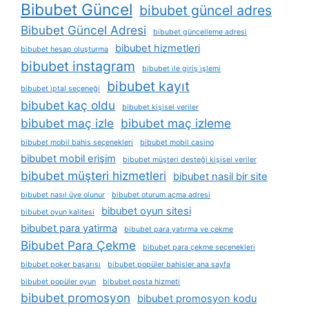
Bibubet Güncel
bibubet güncel adres
Bibubet Güncel Adresi
bibubet güncelleme adresi
bibubet hizmetleri
bibubet hesap oluşturma
bibubet instagram
bibubet i̇le giriş i̇şlemi
bibubet kayıt
bibubet i̇ptal seçeneği
bibubet kaç oldu
bibubet kişisel veriler
bibubet maç izle
bibubet maç izleme
bibubet mobil bahis seçenekleri
bibubet mobil casino
bibubet mobil erişim
bibubet müşteri desteği kişisel veriler
bibubet müşteri hizmetleri
bibubet nasil bir site
bibubet nasıl üye olunur
bibubet oturum açma adresi
bibubet oyun sitesi
bibubet oyun kalitesi
bibubet para yatirma
bibubet para yatırma ve çekme
Bibubet Para Çekme
bibubet para çekme seçenekleri
bibubet poker başarısı
bibubet popüler bahisler ana sayfa
bibubet popüler oyun
bibubet posta hizmeti
bibubet promosyon
bibubet promosyon kodu