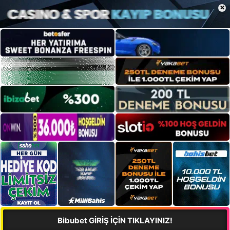
×
Bibubet GİRİŞ İÇİN TIKLAYINIZ!