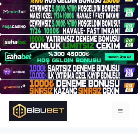
İçeriğe
atla
Menü