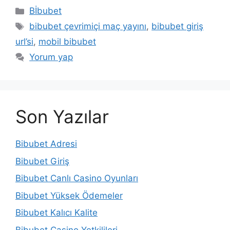
Kategoriler
Bİbubet
Etiketler
bibubet çevrimiçi maç yayını
,
bibubet giriş
url’si
,
mobil bibubet
Yorum yap
Son Yazılar
Bibubet Adresi
Bibubet Giriş
Bibubet Canlı Casino Oyunları
Bibubet Yüksek Ödemeler
Bibubet Kalıcı Kalite
Bibubet Casino Yetkilileri