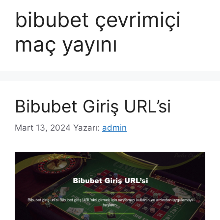
bibubet çevrimiçi
maç yayını
Bibubet Giriş URL’si
Mart 13, 2024
Yazarı:
admin