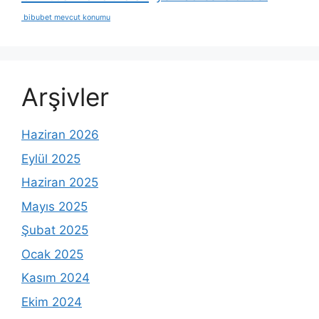
bibubet mevcut konumu
Arşivler
Haziran 2026
Eylül 2025
Haziran 2025
Mayıs 2025
Şubat 2025
Ocak 2025
Kasım 2024
Ekim 2024