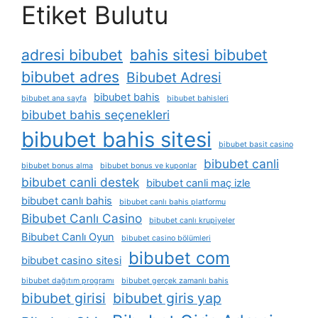
Etiket Bulutu
adresi bibubet
bahis sitesi bibubet
bibubet adres
Bibubet Adresi
bibubet bahis
bibubet ana sayfa
bibubet bahisleri
bibubet bahis seçenekleri
bibubet bahis sitesi
bibubet basit casino
bibubet canli
bibubet bonus alma
bibubet bonus ve kuponlar
bibubet canli destek
bibubet canli maç izle
bibubet canlı bahis
bibubet canlı bahis platformu
Bibubet Canlı Casino
bibubet canlı krupiyeler
Bibubet Canlı Oyun
bibubet casino bölümleri
bibubet com
bibubet casino sitesi
bibubet dağıtım programı
bibubet gerçek zamanlı bahis
bibubet girisi
bibubet giris yap