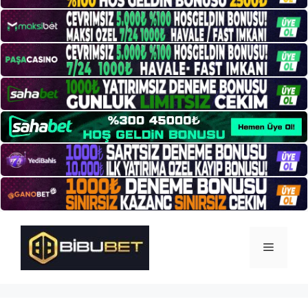
İçeriğe
atla
Menü