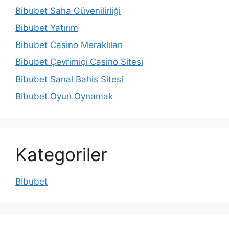
Bibubet Saha Güvenilirliği
Bibubet Yatırım
Bibubet Casino Meraklıları
Bibubet Çevrimiçi Casino Sitesi
Bibubet Sanal Bahis Sitesi
Bibubet Oyun Oynamak
Kategoriler
Bİbubet