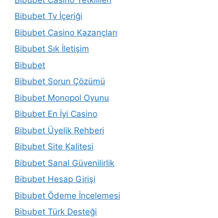
Bibubet Tv İçeriği
Bibubet Casino Kazançları
Bibubet Sık İletişim
Bibubet
Bibubet Sorun Çözümü
Bibubet Monopol Oyunu
Bibubet En İyi Casino
Bibubet Üyelik Rehberi
Bibubet Site Kalitesi
Bibubet Sanal Güvenilirlik
Bibubet Hesap Girişi
Bibubet Ödeme İncelemesi
Bibubet Türk Desteği