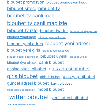
bibubet promosyon
bibubet promosyon kodu
bibubet sitesi
bibubet tv
bibubet tv canli maç
bibubet tv canli maç izle
bibubet tv izle
bibubet twitter
bibubet türkiye pazarı
bibubet whatsapp
bibubet yatırım limitleri
bibubet yeni adresi
bibubet yeni adres
bibubet yeni giris
bibubet yeni lokasyon
bibubet üyelik
bibubet çeşitli seçenekler
bibubet üye ol
canli bibubet
bibubet üye olmak
giris adresi bibubet
casino sitesi bibubet
giris bibubet
giris yap bibubet
girisi bibubet
güncel adresi bibubet
kayit bibubet
mobil bibubet
mobil bahis seçenekleri
twitter bibubet
yeni adresi bibubet
bibubet mevcut konumu