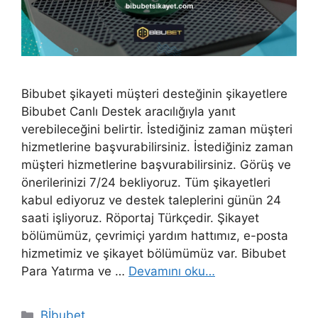
Bibubet şikayeti müşteri desteğinin şikayetlere
Bibubet Canlı Destek aracılığıyla yanıt
verebileceğini belirtir. İstediğiniz zaman müşteri
hizmetlerine başvurabilirsiniz. İstediğiniz zaman
müşteri hizmetlerine başvurabilirsiniz. Görüş ve
önerilerinizi 7/24 bekliyoruz. Tüm şikayetleri
kabul ediyoruz ve destek taleplerini günün 24
saati işliyoruz. Röportaj Türkçedir. Şikayet
bölümümüz, çevrimiçi yardım hattımız, e-posta
hizmetimiz ve şikayet bölümümüz var. Bibubet
Para Yatırma ve …
Devamını oku…
Kategoriler
Bİbubet