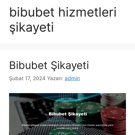
bibubet hizmetleri
şikayeti
Bibubet Şikayeti
Şubat 17, 2024
Yazarı:
admin