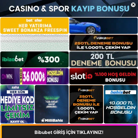
×
Bibubet GİRİŞ İÇİN TIKLAYINIZ!