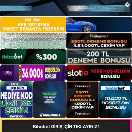
×
Bibubet GİRİŞ İÇİN TIKLAYINIZ!