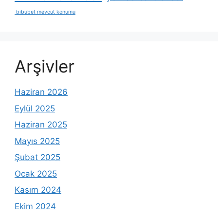
bibubet mevcut konumu
Arşivler
Haziran 2026
Eylül 2025
Haziran 2025
Mayıs 2025
Şubat 2025
Ocak 2025
Kasım 2024
Ekim 2024