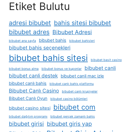
Etiket Bulutu
adresi bibubet
bahis sitesi bibubet
bibubet adres
Bibubet Adresi
bibubet bahis
bibubet ana sayfa
bibubet bahisleri
bibubet bahis seçenekleri
bibubet bahis sitesi
bibubet basit casino
bibubet canli
bibubet bonus alma
bibubet bonus ve kuponlar
bibubet canli destek
bibubet canli maç izle
bibubet canlı bahis
bibubet canlı bahis platformu
Bibubet Canlı Casino
bibubet canlı krupiyeler
Bibubet Canlı Oyun
bibubet casino bölümleri
bibubet com
bibubet casino sitesi
bibubet dağıtım programı
bibubet gerçek zamanlı bahis
bibubet girisi
bibubet giris yap