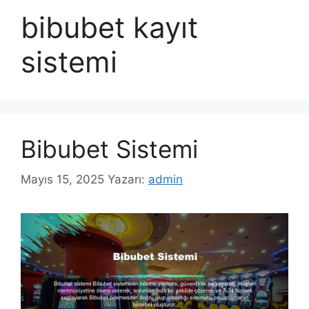
bibubet kayıt
sistemi
Bibubet Sistemi
Mayıs 15, 2025
Yazarı:
admin