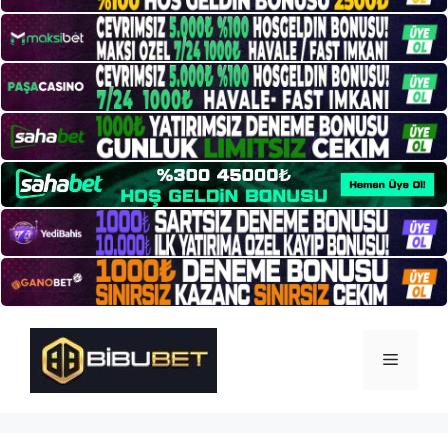
İçeriğe
atla
Menü