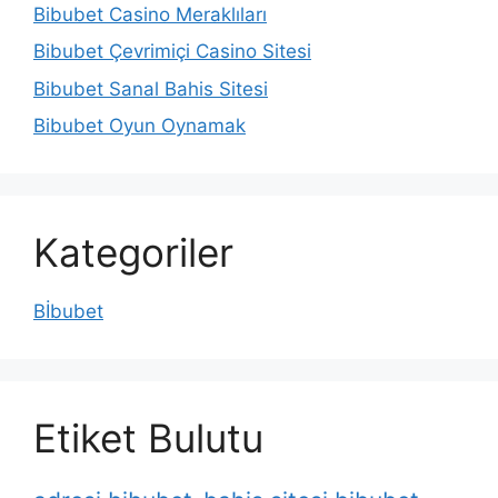
Bibubet Casino Meraklıları
Bibubet Çevrimiçi Casino Sitesi
Bibubet Sanal Bahis Sitesi
Bibubet Oyun Oynamak
Kategoriler
Bİbubet
Etiket Bulutu