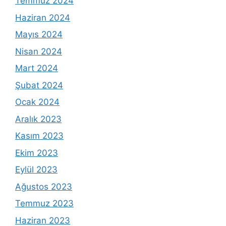
Temmuz 2024
Haziran 2024
Mayıs 2024
Nisan 2024
Mart 2024
Şubat 2024
Ocak 2024
Aralık 2023
Kasım 2023
Ekim 2023
Eylül 2023
Ağustos 2023
Temmuz 2023
Haziran 2023