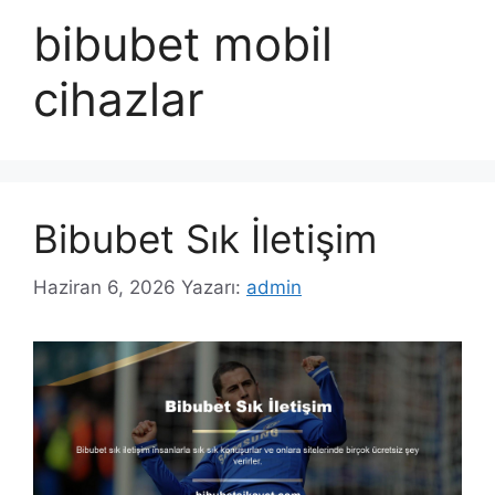
bibubet mobil
cihazlar
Bibubet Sık İletişim
Haziran 6, 2026
Yazarı:
admin