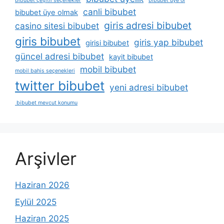
bibubet çeşitli seçenekler
bibubet üye ol
canli bibubet
bibubet üye olmak
giris adresi bibubet
casino sitesi bibubet
giris bibubet
giris yap bibubet
girisi bibubet
güncel adresi bibubet
kayit bibubet
mobil bibubet
mobil bahis seçenekleri
twitter bibubet
yeni adresi bibubet
bibubet mevcut konumu
Arşivler
Haziran 2026
Eylül 2025
Haziran 2025