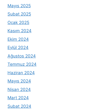
Mayıs 2025
Şubat 2025
Ocak 2025
Kasım 2024
Ekim 2024
Eylül 2024
Ağustos 2024
Temmuz 2024
Haziran 2024
Mayıs 2024
Nisan 2024
Mart 2024
Şubat 2024