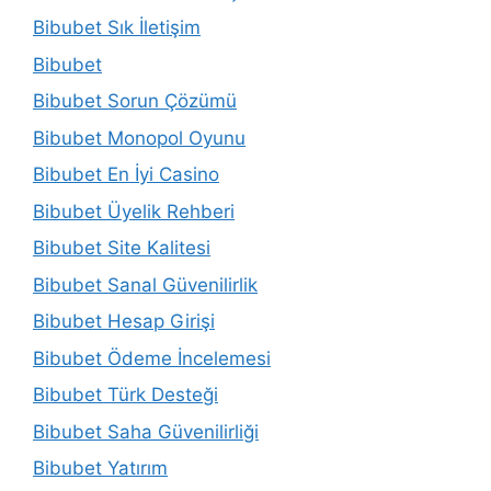
Bibubet Sık İletişim
Bibubet
Bibubet Sorun Çözümü
Bibubet Monopol Oyunu
Bibubet En İyi Casino
Bibubet Üyelik Rehberi
Bibubet Site Kalitesi
Bibubet Sanal Güvenilirlik
Bibubet Hesap Girişi
Bibubet Ödeme İncelemesi
Bibubet Türk Desteği
Bibubet Saha Güvenilirliği
Bibubet Yatırım