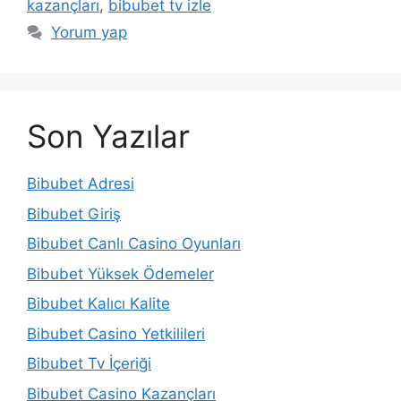
kazançları
,
bibubet tv izle
Yorum yap
Son Yazılar
Bibubet Adresi
Bibubet Giriş
Bibubet Canlı Casino Oyunları
Bibubet Yüksek Ödemeler
Bibubet Kalıcı Kalite
Bibubet Casino Yetkilileri
Bibubet Tv İçeriği
Bibubet Casino Kazançları