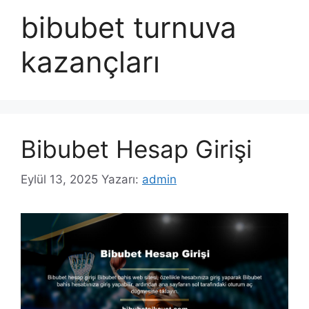
bibubet turnuva
kazançları
Bibubet Hesap Girişi
Eylül 13, 2025
Yazarı:
admin