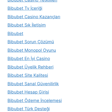
Bibubet Tv İçeriği
Bibubet Casino Kazançları
Bibubet Sık İletişim
Bibubet
Bibubet Sorun Çözümü
Bibubet Monopol Oyunu
Bibubet En İyi Casino
Bibubet Üyelik Rehberi
Bibubet Site Kalitesi
Bibubet Sanal Güvenilirlik
Bibubet Hesap Girişi
Bibubet Ödeme İncelemesi
Bibubet Türk Desteği