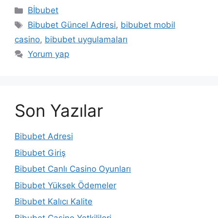
Kategoriler
Bİbubet
Etiketler
Bibubet Güncel Adresi
,
bibubet mobil
casino
,
bibubet uygulamaları
Yorum yap
Son Yazılar
Bibubet Adresi
Bibubet Giriş
Bibubet Canlı Casino Oyunları
Bibubet Yüksek Ödemeler
Bibubet Kalıcı Kalite
Bibubet Casino Yetkilileri