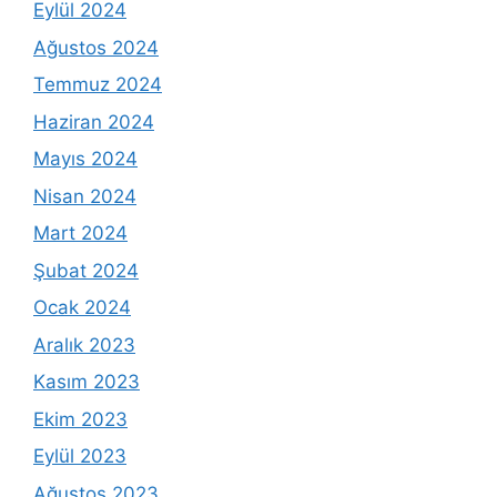
Eylül 2024
Ağustos 2024
Temmuz 2024
Haziran 2024
Mayıs 2024
Nisan 2024
Mart 2024
Şubat 2024
Ocak 2024
Aralık 2023
Kasım 2023
Ekim 2023
Eylül 2023
Ağustos 2023