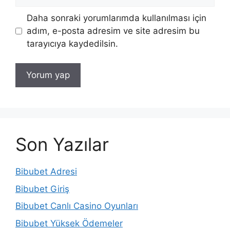
sitesi
Daha sonraki yorumlarımda kullanılması için
adım, e-posta adresim ve site adresim bu
tarayıcıya kaydedilsin.
Son Yazılar
Bibubet Adresi
Bibubet Giriş
Bibubet Canlı Casino Oyunları
Bibubet Yüksek Ödemeler