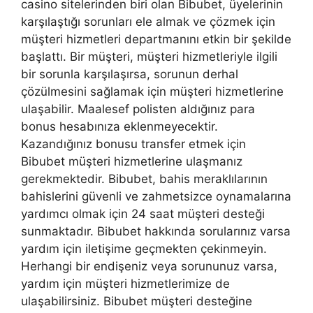
casino sitelerinden biri olan Bibubet, üyelerinin
karşılaştığı sorunları ele almak ve çözmek için
müşteri hizmetleri departmanını etkin bir şekilde
başlattı. Bir müşteri, müşteri hizmetleriyle ilgili
bir sorunla karşılaşırsa, sorunun derhal
çözülmesini sağlamak için müşteri hizmetlerine
ulaşabilir. Maalesef polisten aldığınız para
bonus hesabınıza eklenmeyecektir.
Kazandığınız bonusu transfer etmek için
Bibubet müşteri hizmetlerine ulaşmanız
gerekmektedir. Bibubet, bahis meraklılarının
bahislerini güvenli ve zahmetsizce oynamalarına
yardımcı olmak için 24 saat müşteri desteği
sunmaktadır. Bibubet hakkında sorularınız varsa
yardım için iletişime geçmekten çekinmeyin.
Herhangi bir endişeniz veya sorununuz varsa,
yardım için müşteri hizmetlerimize de
ulaşabilirsiniz. Bibubet müşteri desteğine