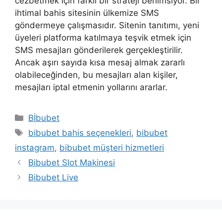
cezbetmek için farklı bir strateji benimsiyor. Bir
ihtimal bahis sitesinin ülkemize SMS
göndermeye çalışmasıdır. Sitenin tanıtımı, yeni
üyeleri platforma katılmaya teşvik etmek için
SMS mesajları gönderilerek gerçekleştirilir.
Ancak aşırı sayıda kısa mesaj almak zararlı
olabileceğinden, bu mesajları alan kişiler,
mesajları iptal etmenin yollarını ararlar.
Kategoriler
Bİbubet
Etiketler
bibubet bahis seçenekleri
,
bibubet
instagram
,
bibubet müşteri hizmetleri
Bibubet Slot Makinesi
Bibubet Live