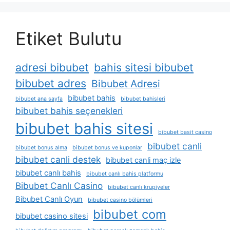
Etiket Bulutu
adresi bibubet
bahis sitesi bibubet
bibubet adres
Bibubet Adresi
bibubet bahis
bibubet ana sayfa
bibubet bahisleri
bibubet bahis seçenekleri
bibubet bahis sitesi
bibubet basit casino
bibubet canli
bibubet bonus alma
bibubet bonus ve kuponlar
bibubet canli destek
bibubet canli maç izle
bibubet canlı bahis
bibubet canlı bahis platformu
Bibubet Canlı Casino
bibubet canlı krupiyeler
Bibubet Canlı Oyun
bibubet casino bölümleri
bibubet com
bibubet casino sitesi