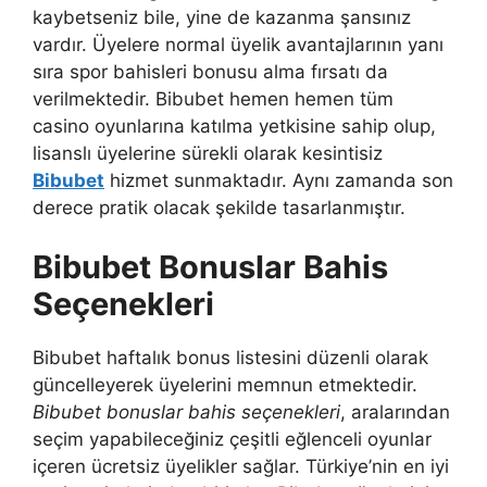
kaybetseniz bile, yine de kazanma şansınız
vardır. Üyelere normal üyelik avantajlarının yanı
sıra spor bahisleri bonusu alma fırsatı da
verilmektedir. Bibubet hemen hemen tüm
casino oyunlarına katılma yetkisine sahip olup,
lisanslı üyelerine sürekli olarak kesintisiz
Bibubet
hizmet sunmaktadır. Aynı zamanda son
derece pratik olacak şekilde tasarlanmıştır.
Bibubet Bonuslar Bahis
Seçenekleri
Bibubet haftalık bonus listesini düzenli olarak
güncelleyerek üyelerini memnun etmektedir.
Bibubet bonuslar bahis seçenekleri
, aralarından
seçim yapabileceğiniz çeşitli eğlenceli oyunlar
içeren ücretsiz üyelikler sağlar. Türkiye’nin en iyi