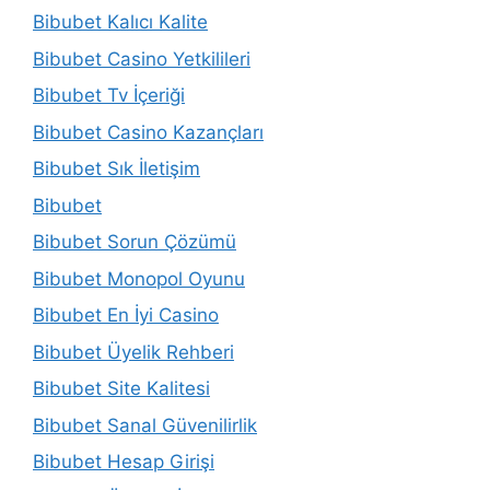
Bibubet Kalıcı Kalite
Bibubet Casino Yetkilileri
Bibubet Tv İçeriği
Bibubet Casino Kazançları
Bibubet Sık İletişim
Bibubet
Bibubet Sorun Çözümü
Bibubet Monopol Oyunu
Bibubet En İyi Casino
Bibubet Üyelik Rehberi
Bibubet Site Kalitesi
Bibubet Sanal Güvenilirlik
Bibubet Hesap Girişi