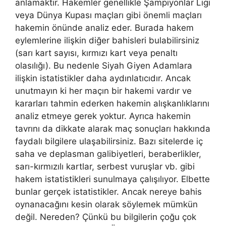
anlamaktır. Hakemler genellikle Şampiyonlar Ligi
veya Dünya Kupası maçları gibi önemli maçları
hakemin önünde analiz eder. Burada hakem
eylemlerine ilişkin diğer bahisleri bulabilirsiniz
(sarı kart sayısı, kırmızı kart veya penaltı
olasılığı). Bu nedenle Siyah Giyen Adamlara
ilişkin istatistikler daha aydınlatıcıdır. Ancak
unutmayın ki her maçın bir hakemi vardır ve
kararları tahmin ederken hakemin alışkanlıklarını
analiz etmeye gerek yoktur. Ayrıca hakemin
tavrını da dikkate alarak maç sonuçları hakkında
faydalı bilgilere ulaşabilirsiniz. Bazı sitelerde iç
saha ve deplasman galibiyetleri, beraberlikler,
sarı-kırmızılı kartlar, serbest vuruşlar vb. gibi
hakem istatistikleri sunulmaya çalışılıyor. Elbette
bunlar gerçek istatistikler. Ancak nereye bahis
oynanacağını kesin olarak söylemek mümkün
değil. Nereden? Çünkü bu bilgilerin çoğu çok