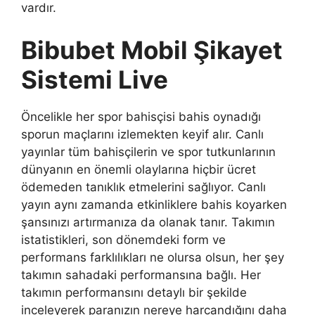
vardır.
Bibubet Mobil Şikayet
Sistemi Live
Öncelikle her spor bahisçisi bahis oynadığı
sporun maçlarını izlemekten keyif alır. Canlı
yayınlar tüm bahisçilerin ve spor tutkunlarının
dünyanın en önemli olaylarına hiçbir ücret
ödemeden tanıklık etmelerini sağlıyor. Canlı
yayın aynı zamanda etkinliklere bahis koyarken
şansınızı artırmanıza da olanak tanır. Takımın
istatistikleri, son dönemdeki form ve
performans farklılıkları ne olursa olsun, her şey
takımın sahadaki performansına bağlı. Her
takımın performansını detaylı bir şekilde
inceleyerek paranızın nereye harcandığını daha