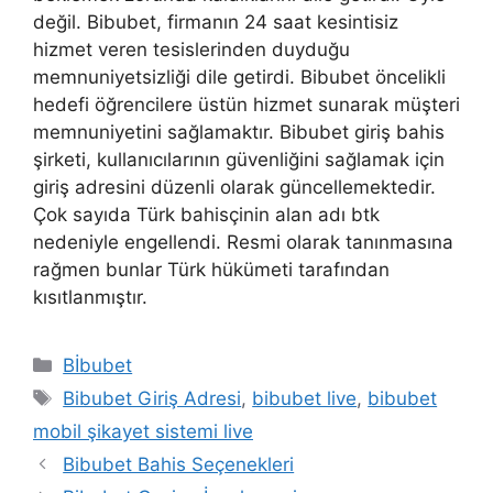
değil. Bibubet, firmanın 24 saat kesintisiz
hizmet veren tesislerinden duyduğu
memnuniyetsizliği dile getirdi. Bibubet öncelikli
hedefi öğrencilere üstün hizmet sunarak müşteri
memnuniyetini sağlamaktır. Bibubet giriş bahis
şirketi, kullanıcılarının güvenliğini sağlamak için
giriş adresini düzenli olarak güncellemektedir.
Çok sayıda Türk bahisçinin alan adı btk
nedeniyle engellendi. Resmi olarak tanınmasına
rağmen bunlar Türk hükümeti tarafından
kısıtlanmıştır.
Kategoriler
Bİbubet
Etiketler
Bibubet Giriş Adresi
,
bibubet live
,
bibubet
mobil şikayet sistemi live
Bibubet Bahis Seçenekleri