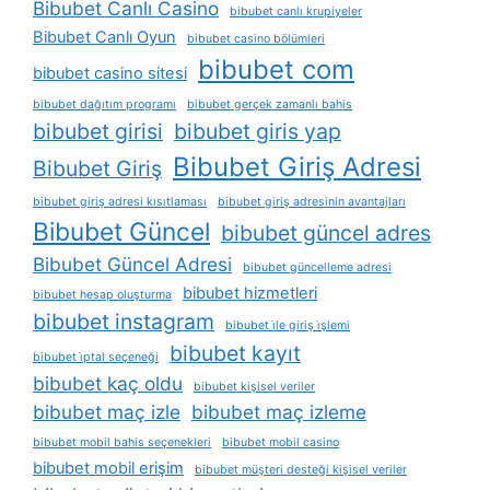
Bibubet Canlı Casino
bibubet canlı krupiyeler
Bibubet Canlı Oyun
bibubet casino bölümleri
bibubet com
bibubet casino sitesi
bibubet dağıtım programı
bibubet gerçek zamanlı bahis
bibubet girisi
bibubet giris yap
Bibubet Giriş Adresi
Bibubet Giriş
bibubet giriş adresi kısıtlaması
bibubet giriş adresinin avantajları
Bibubet Güncel
bibubet güncel adres
Bibubet Güncel Adresi
bibubet güncelleme adresi
bibubet hizmetleri
bibubet hesap oluşturma
bibubet instagram
bibubet i̇le giriş i̇şlemi
bibubet kayıt
bibubet i̇ptal seçeneği
bibubet kaç oldu
bibubet kişisel veriler
bibubet maç izle
bibubet maç izleme
bibubet mobil bahis seçenekleri
bibubet mobil casino
bibubet mobil erişim
bibubet müşteri desteği kişisel veriler