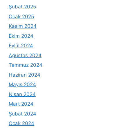
Şubat 2025
Ocak 2025
Kasım 2024
Ekim 2024
Eylül 2024
Ağustos 2024
Temmuz 2024
Haziran 2024
Mayıs 2024
Nisan 2024
Mart 2024
Şubat 2024
Ocak 2024