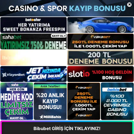
×
Bibubet GİRİŞ İÇİN TIKLAYINIZ!