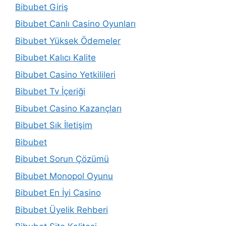
Bibubet Giriş
Bibubet Canlı Casino Oyunları
Bibubet Yüksek Ödemeler
Bibubet Kalıcı Kalite
Bibubet Casino Yetkilileri
Bibubet Tv İçeriği
Bibubet Casino Kazançları
Bibubet Sık İletişim
Bibubet
Bibubet Sorun Çözümü
Bibubet Monopol Oyunu
Bibubet En İyi Casino
Bibubet Üyelik Rehberi