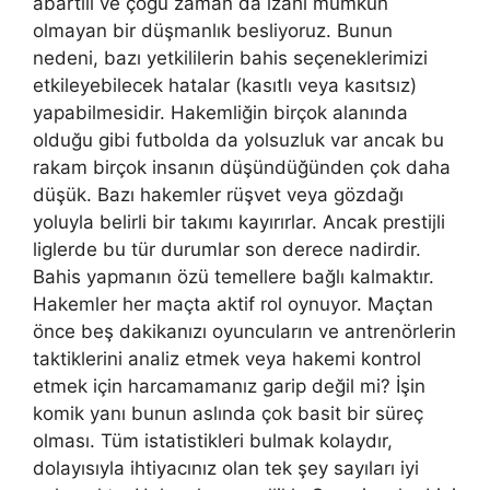
abartılı ve çoğu zaman da izahı mümkün
olmayan bir düşmanlık besliyoruz. Bunun
nedeni, bazı yetkililerin bahis seçeneklerimizi
etkileyebilecek hatalar (kasıtlı veya kasıtsız)
yapabilmesidir. Hakemliğin birçok alanında
olduğu gibi futbolda da yolsuzluk var ancak bu
rakam birçok insanın düşündüğünden çok daha
düşük. Bazı hakemler rüşvet veya gözdağı
yoluyla belirli bir takımı kayırırlar. Ancak prestijli
liglerde bu tür durumlar son derece nadirdir.
Bahis yapmanın özü temellere bağlı kalmaktır.
Hakemler her maçta aktif rol oynuyor. Maçtan
önce beş dakikanızı oyuncuların ve antrenörlerin
taktiklerini analiz etmek veya hakemi kontrol
etmek için harcamamanız garip değil mi? İşin
komik yanı bunun aslında çok basit bir süreç
olması. Tüm istatistikleri bulmak kolaydır,
dolayısıyla ihtiyacınız olan tek şey sayıları iyi