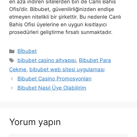
en aza indiren sitelerden biri de Canlı Bahis
Ofisi’dir. Bibubet, güvenilirliğinizden endişe
etmeyen nitelikli bir şirkettir. Bu nedenle Canlı
Bahis Ofisi üyelerine en uygun kısıtlayıcı
prosedürleri geliştirme fırsatı sunmaktadır.
Kategoriler
Bİbubet
Etiketler
bibubet casino altyapısı
,
Bibubet Para
Çekme
,
bibubet web sitesi uygulaması
Bibubet Casino Promosyonları
Bibubet Nasıl Üye Olabilirim
Yorum yapın