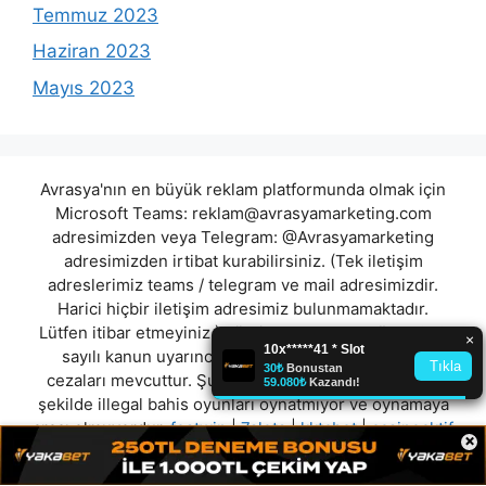
Temmuz 2023
Haziran 2023
Mayıs 2023
Avrasya'nın en büyük reklam platformunda olmak için
Microsoft Teams:
reklam@avrasyamarketing.com
adresimizden veya Telegram: @Avrasyamarketing
adresimizden irtibat kurabilirsiniz. (Tek iletişim
adreslerimiz teams / telegram ve mail adresimizdir.
Harici hiçbir iletişim adresimiz bulunmamaktadır.
Lütfen itibar etmeyiniz.) Türkiye yasalarına göre 7258
sayılı kanun uyarınca yasa dışı bahis oynamanın
cezaları mevcuttur. Şu an bulunduğunuz site hiç bir
şekilde illegal bahis oyunları oynatmıyor ve oynamaya
aracı olmuyordur.
festwin
|
7slots
|
kktcbet
|
casinoaktif
×
|
casinomhub
|
betdede
|
baymavi
|
moronicasino
"