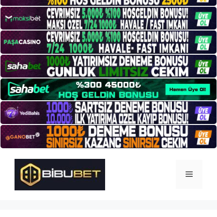
İçeriğe
atla
Menü