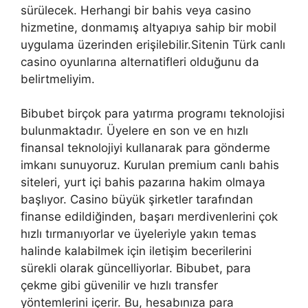
sürülecek. Herhangi bir bahis veya casino
hizmetine, donmamış altyapıya sahip bir mobil
uygulama üzerinden erişilebilir.Sitenin Türk canlı
casino oyunlarına alternatifleri olduğunu da
belirtmeliyim.
Bibubet birçok para yatırma programı teknolojisi
bulunmaktadır. Üyelere en son ve en hızlı
finansal teknolojiyi kullanarak para gönderme
imkanı sunuyoruz. Kurulan premium canlı bahis
siteleri, yurt içi bahis pazarına hakim olmaya
başlıyor. Casino büyük şirketler tarafından
finanse edildiğinden, başarı merdivenlerini çok
hızlı tırmanıyorlar ve üyeleriyle yakın temas
halinde kalabilmek için iletişim becerilerini
sürekli olarak güncelliyorlar. Bibubet, para
çekme gibi güvenilir ve hızlı transfer
yöntemlerini içerir. Bu, hesabınıza para