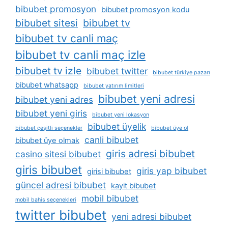
bibubet promosyon
bibubet promosyon kodu
bibubet sitesi
bibubet tv
bibubet tv canli maç
bibubet tv canli maç izle
bibubet tv izle
bibubet twitter
bibubet türkiye pazarı
bibubet whatsapp
bibubet yatırım limitleri
bibubet yeni adresi
bibubet yeni adres
bibubet yeni giris
bibubet yeni lokasyon
bibubet üyelik
bibubet çeşitli seçenekler
bibubet üye ol
canli bibubet
bibubet üye olmak
giris adresi bibubet
casino sitesi bibubet
giris bibubet
giris yap bibubet
girisi bibubet
güncel adresi bibubet
kayit bibubet
mobil bibubet
mobil bahis seçenekleri
twitter bibubet
yeni adresi bibubet