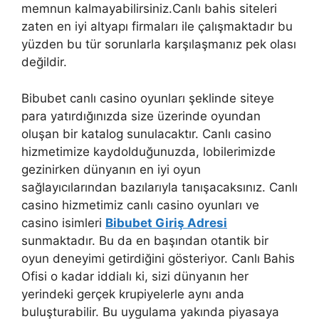
memnun kalmayabilirsiniz.Canlı bahis siteleri
zaten en iyi altyapı firmaları ile çalışmaktadır bu
yüzden bu tür sorunlarla karşılaşmanız pek olası
değildir.
Bibubet canlı casino oyunları şeklinde siteye
para yatırdığınızda size üzerinde oyundan
oluşan bir katalog sunulacaktır. Canlı casino
hizmetimize kaydolduğunuzda, lobilerimizde
gezinirken dünyanın en iyi oyun
sağlayıcılarından bazılarıyla tanışacaksınız. Canlı
casino hizmetimiz canlı casino oyunları ve
casino isimleri
Bibubet Giriş Adresi
sunmaktadır. Bu da en başından otantik bir
oyun deneyimi getirdiğini gösteriyor. Canlı Bahis
Ofisi o kadar iddialı ki, sizi dünyanın her
yerindeki gerçek krupiyelerle aynı anda
buluşturabilir. Bu uygulama yakında piyasaya