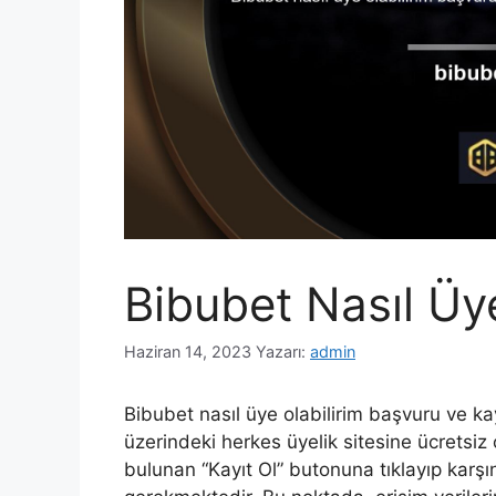
Bibubet Nasıl Üye
Haziran 14, 2023
Yazarı:
admin
Bibubet nasıl üye olabilirim başvuru ve kay
üzerindeki herkes üyelik sitesine ücretsiz 
bulunan “Kayıt Ol” butonuna tıklayıp karş