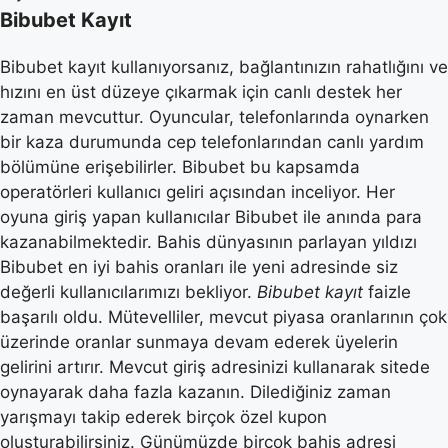
Bibubet Kayıt
Bibubet kayıt kullanıyorsanız, bağlantınızın rahatlığını ve
hızını en üst düzeye çıkarmak için canlı destek her
zaman mevcuttur. Oyuncular, telefonlarında oynarken
bir kaza durumunda cep telefonlarından canlı yardım
bölümüne erişebilirler. Bibubet bu kapsamda
operatörleri kullanıcı geliri açısından inceliyor. Her
oyuna giriş yapan kullanıcılar Bibubet ile anında para
kazanabilmektedir. Bahis dünyasının parlayan yıldızı
Bibubet en iyi bahis oranları ile yeni adresinde siz
değerli kullanıcılarımızı bekliyor.
Bibubet kayıt
faizle
başarılı oldu. Mütevelliler, mevcut piyasa oranlarının çok
üzerinde oranlar sunmaya devam ederek üyelerin
gelirini artırır. Mevcut giriş adresinizi kullanarak sitede
oynayarak daha fazla kazanın. Dilediğiniz zaman
yarışmayı takip ederek birçok özel kupon
oluşturabilirsiniz. Günümüzde birçok bahis adresi