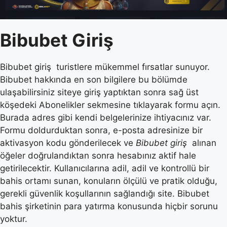
Bibubet Giriş
Bibubet giriş turistlere mükemmel fırsatlar sunuyor.
Bibubet hakkında en son bilgilere bu bölümde
ulaşabilirsiniz siteye giriş yaptıktan sonra sağ üst
köşedeki Abonelikler sekmesine tıklayarak formu açın.
Burada adres gibi kendi belgelerinize ihtiyacınız var.
Formu doldurduktan sonra, e-posta adresinize bir
aktivasyon kodu gönderilecek ve
Bibubet giriş
alınan
öğeler doğrulandıktan sonra hesabınız aktif hale
getirilecektir. Kullanıcılarına adil, adil ve kontrollü bir
bahis ortamı sunan, konuların ölçülü ve pratik olduğu,
gerekli güvenlik koşullarının sağlandığı site. Bibubet
bahis şirketinin para yatırma konusunda hiçbir sorunu
yoktur.