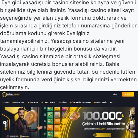
üye gibi yasadışı bir casino sitesine kolayca ve güvenli
bir şekilde üye olabilirsiniz. Yasadışı casino sitesi kayıt
seçeneğinde yer alan üyelik formunu doldurarak ve
işlem sırasında girdiğiniz telefon numarasına gönderilen
doğrulama kodunu girerek üyeliğinizi
tamamlayabilirsiniz. Yasadışı casino sitelerine yeni
başlayanlar için bir hoşgeldin bonusu da vardır.
Yasadışı casino sitemizde bir ortaklık sözleşmesi
imzalayarak ücretsiz bonuslar alabilirsiniz. Bahis
sitelerimiz bilgilerinizi güvende tutar, bu nedenle lütfen
üyelik formunda verdiğiniz kişisel bilgilerinizi vermekten
çekinmeyin.