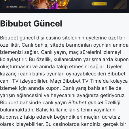
Bibubet Güncel
Bibubet güncel dışı casino sitelerinin üyelerine özel bir
özelliktir. Canlı bahis, sitede barındırılan oyunları anında
izlemenizi sağlar. Canlı yayın, maç sürelerini izlemeyi
kolaylaştırır. Bu özellik, kullanıcıların yarışmalarda kupon
oluşturmasını ve anında takip etmesini sağlar. Üyeler,
kazançlı canlı bahis oyunları oynayabilecekleri Bibubet
canlı TV izleyebilirler. Maçı Bibubet TV Time'da kolayca
izlemek için anında kupon. Canlı yarış bahisleri ile de
yarışın eğlencesini ve heyecanını ayağınıza getiriyoruz.
Bibubet bahsinde canlı yayın
Bibubet güncel
özelliği
bulunmaktadır. Bahis kullanıcıları sitenin yayınlarını
kuponsuz takip ederek beğendikleri maçları ücretsiz
olarak izleyebilirler. Bu casinolarda kendinizi gerçek bir