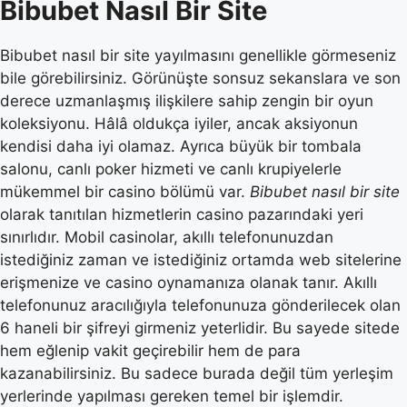
Bibubet Nasıl Bir Site
Bibubet nasıl bir site yayılmasını genellikle görmeseniz
bile görebilirsiniz. Görünüşte sonsuz sekanslara ve son
derece uzmanlaşmış ilişkilere sahip zengin bir oyun
koleksiyonu. Hâlâ oldukça iyiler, ancak aksiyonun
kendisi daha iyi olamaz. Ayrıca büyük bir tombala
salonu, canlı poker hizmeti ve canlı krupiyelerle
mükemmel bir casino bölümü var.
Bibubet nasıl bir site
olarak tanıtılan hizmetlerin casino pazarındaki yeri
sınırlıdır. Mobil casinolar, akıllı telefonunuzdan
istediğiniz zaman ve istediğiniz ortamda web sitelerine
erişmenize ve casino oynamanıza olanak tanır. Akıllı
telefonunuz aracılığıyla telefonunuza gönderilecek olan
6 haneli bir şifreyi girmeniz yeterlidir. Bu sayede sitede
hem eğlenip vakit geçirebilir hem de para
kazanabilirsiniz. Bu sadece burada değil tüm yerleşim
yerlerinde yapılması gereken temel bir işlemdir.