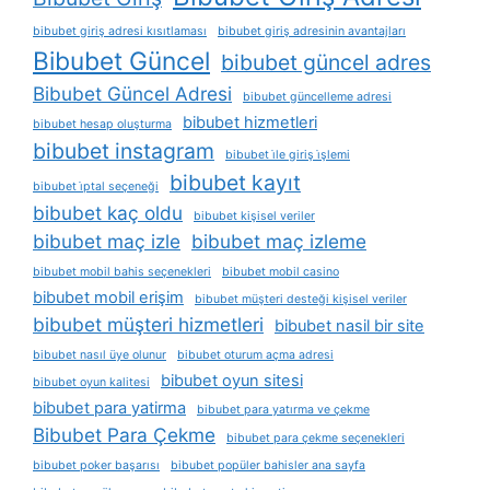
bibubet giriş adresi kısıtlaması
bibubet giriş adresinin avantajları
Bibubet Güncel
bibubet güncel adres
Bibubet Güncel Adresi
bibubet güncelleme adresi
bibubet hizmetleri
bibubet hesap oluşturma
bibubet instagram
bibubet i̇le giriş i̇şlemi
bibubet kayıt
bibubet i̇ptal seçeneği
bibubet kaç oldu
bibubet kişisel veriler
bibubet maç izle
bibubet maç izleme
bibubet mobil bahis seçenekleri
bibubet mobil casino
bibubet mobil erişim
bibubet müşteri desteği kişisel veriler
bibubet müşteri hizmetleri
bibubet nasil bir site
bibubet nasıl üye olunur
bibubet oturum açma adresi
bibubet oyun sitesi
bibubet oyun kalitesi
bibubet para yatirma
bibubet para yatırma ve çekme
Bibubet Para Çekme
bibubet para çekme seçenekleri
bibubet poker başarısı
bibubet popüler bahisler ana sayfa