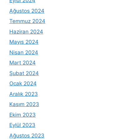
Eylül 2024
Ağustos 2024
Temmuz 2024
Haziran 2024
Mayıs 2024
Nisan 2024
Mart 2024
Şubat 2024
Ocak 2024
Aralık 2023
Kasım 2023
Ekim 2023
Eylül 2023
Ağustos 2023