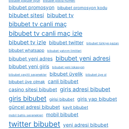
bibubet popüler oyun
bibubet posta hizmeti
bibubet promosyon
bibubet promosyon kodu
bibubet sitesi
bibubet tv
bibubet tv canli maç
bibubet tv canli maç izle
bibubet tv izle
bibubet twitter
bibubet türkiye pazarı
bibubet whatsapp
bibubet yatırım limitleri
bibubet yeni adresi
bibubet yeni adres
bibubet yeni giris
bibubet yeni lokasyon
bibubet üyelik
bibubet çeşitli seçenekler
bibubet üye ol
canli bibubet
bibubet üye olmak
giris adresi bibubet
casino sitesi bibubet
giris bibubet
giris yap bibubet
girisi bibubet
güncel adresi bibubet
kayit bibubet
mobil bibubet
mobil bahis seçenekleri
twitter bibubet
yeni adresi bibubet