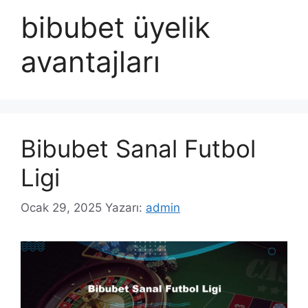
bibubet üyelik
avantajları
Bibubet Sanal Futbol
Ligi
Ocak 29, 2025
Yazarı:
admin