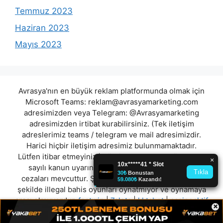
Temmuz 2023
Haziran 2023
Mayıs 2023
Avrasya'nın en büyük reklam platformunda olmak için
Microsoft Teams:
reklam@avrasyamarketing.com
adresimizden veya Telegram: @Avrasyamarketing
adresimizden irtibat kurabilirsiniz. (Tek iletişim
adreslerimiz teams / telegram ve mail adresimizdir.
Harici hiçbir iletişim adresimiz bulunmamaktadır.
Lütfen itibar etmeyiniz.) Türkiye yasalarına göre 7258
sayılı kanun uyarınca yasa dışı bahis oynamanın
cezaları mevcuttur. Şu an bulunduğunuz site hiç bir
şekilde illegal bahis oyunları oynatmıyor ve oynamaya
aracı olmuyordur.
festwin
|
7slots
|
kktcbet
|
casinoaktif
×
|
casinomhub
|
betdede
|
baymavi
|
moronicasino
"