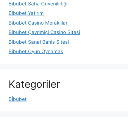
Bibubet Saha Güvenilirliği
Bibubet Yatırım
Bibubet Casino Meraklıları
Bibubet Çevrimiçi Casino Sitesi
Bibubet Sanal Bahis Sitesi
Bibubet Oyun Oynamak
Kategoriler
Bİbubet