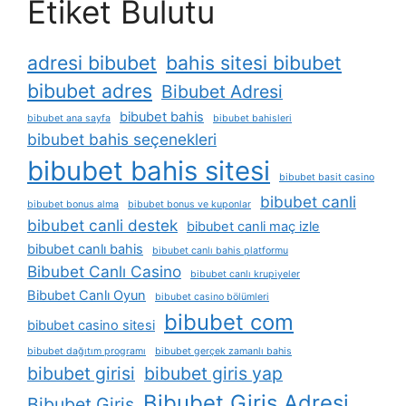
Etiket Bulutu
adresi bibubet
bahis sitesi bibubet
bibubet adres
Bibubet Adresi
bibubet bahis
bibubet ana sayfa
bibubet bahisleri
bibubet bahis seçenekleri
bibubet bahis sitesi
bibubet basit casino
bibubet canli
bibubet bonus alma
bibubet bonus ve kuponlar
bibubet canli destek
bibubet canli maç izle
bibubet canlı bahis
bibubet canlı bahis platformu
Bibubet Canlı Casino
bibubet canlı krupiyeler
Bibubet Canlı Oyun
bibubet casino bölümleri
bibubet com
bibubet casino sitesi
bibubet dağıtım programı
bibubet gerçek zamanlı bahis
bibubet girisi
bibubet giris yap
Bibubet Giriş Adresi
Bibubet Giriş